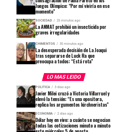
consagración de Paula Pareto en los
Juegos Olímpico: “Por mí viviría en ese
momento”
SOCIEDAD
25 minutos ago
La ANMAT prohibió un insecticida por
graves irregularidades
CHIMENTOS
35 minutos ago
La desesperada decisión de La Joaqui
tras separarse de Luck Ra que
preocupa a todos: “Está rota”
LO MAS LEIDO
POLITICA
3 días ago
Javier Milei cruzó a Victoria Villarruel y
elevó la tensión: “Es una opositora,
replica los argumentos kirchneristas”
ECONOMIA
2 días ago
Dólar hoy en vivo: a cuánto se negocian
todas las cotizaciones minuto a minuto
este miércoles 5 de agosto