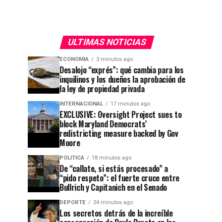
ULTIMAS NOTICIAS
ECONOMIA
3 minutos ago
Desalojo “exprés”: qué cambia para los
inquilinos y los dueños la aprobación de
la ley de propiedad privada
INTERNACIONAL
17 minutos ago
EXCLUSIVE: Oversight Project sues to
block Maryland Democrats’
redistricting measure backed by Gov
Moore
POLITICA
18 minutos ago
De “callate, si estás procesado” a
“pido respeto”: el fuerte cruce entre
Bullrich y Capitanich en el Senado
DEPORTE
24 minutos ago
Los secretos detrás de la increíble