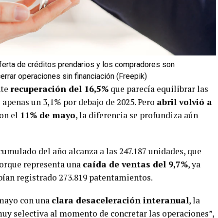
 oferta de créditos prendarios y los compradores son
rrar operaciones sin financiación (Freepik)
nte
recuperación del 16,5%
que parecía equilibrar las
e apenas un 3,1% por debajo de 2025. Pero
abril volvió a
on el
11% de mayo
, la diferencia se profundiza aún
acumulado del año alcanza a las 247.187 unidades, que
orque representa una
caída de ventas del 9,7%
, ya
bían registrado 273.819 patentamientos.
 mayo con una
clara desaceleración interanual
, la
uy selectiva al momento de concretar las operaciones”,