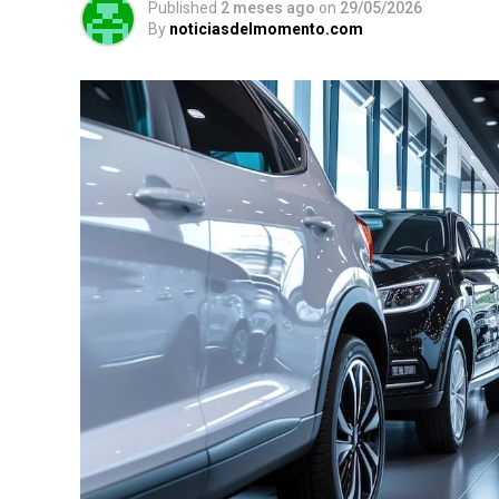
Published
2 meses ago
on
29/05/2026
By
noticiasdelmomento.com