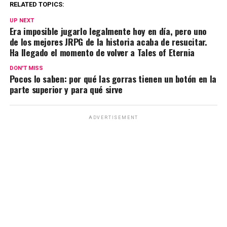
at
ce
e
ail
py
m
RELATED TOPICS:
s
b
gr
Li
p
UP NEXT
Era imposible jugarlo legalmente hoy en día, pero uno
A
o
a
n
ar
de los mejores JRPG de la historia acaba de resucitar.
Ha llegado el momento de volver a Tales of Eternia
p
o
m
k
tir
p
k
DON'T MISS
Pocos lo saben: por qué las gorras tienen un botón en la
parte superior y para qué sirve
ADVERTISEMENT