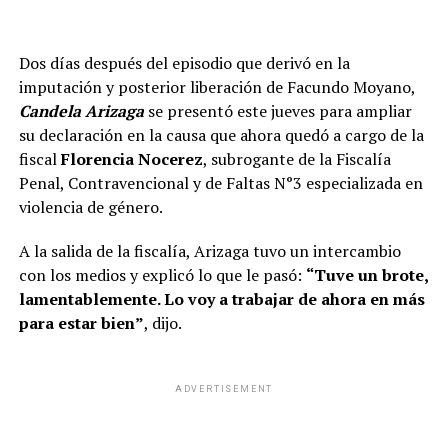
Leé también:
Los veterinarios coinciden: “Que tu gato
quiera jugar todo el tiempo no es porque se divierta”
Dos días después del episodio que derivó en la
imputación y posterior liberación de Facundo Moyano,
Por qué hay que limpiar el bebedero
Candela Arizaga
se presentó este jueves para ampliar
su declaración en la causa que ahora quedó a cargo de la
de tu mascota todos los días
fiscal
Florencia Nocerez
, subrogante de la Fiscalía
Penal, Contravencional y de Faltas N°3 especializada en
Cada vez que un perro o un gato bebe agua, deja saliva,
violencia de género.
restos de comida y microorganismos en el recipiente.
Con el paso de las horas, esa combinación de humedad y
A la salida de la fiscalía, Arizaga tuvo un intercambio
materia orgánica favorece la aparición del llamado
con los medios y explicó lo que le pasó:
“Tuve un brote,
biofilm
, una
película microscópica donde las
lamentablemente. Lo voy a trabajar de ahora en más
bacterias pueden multiplicarse con facilidad
.
para estar bien”
, dijo.
De acuerdo con la veterinaria
Jamie Whittenburg
,
directora del
Kingsgate Animal Hospital
, lo ideal es
ADVERTISEMENT
lavar a diario los recipientes de comida
y agua
para
evitar la acumulación de residuos y biofilm, que pueden