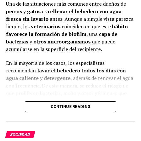
Una de las situaciones más comunes entre dueños de
perros
y
gatos
es
rellenar el bebedero con agua
fresca sin lavarlo
antes. Aunque a simple vista parezca
limpio, los
veterinarios
coinciden en que este
hábito
favorece la formación de biofilm
, una
capa de
bacterias
y
otros microorganismos
que puede
acumularse en la superficie del recipiente.
En la mayoría de los casos, los especialistas
recomiendan
lavar el bebedero todos los días con
agua caliente y detergente
, además de renovar el agua
con frecuencia. De esta manera, se reduce el riesgo de
que proliferen bacterias, moho y otros gérmenes que
pueden afectar tanto a las mascotas como a las
CONTINUE READING
personas que conviven con ellas.
ADVERTISEMENT
SOCIEDAD