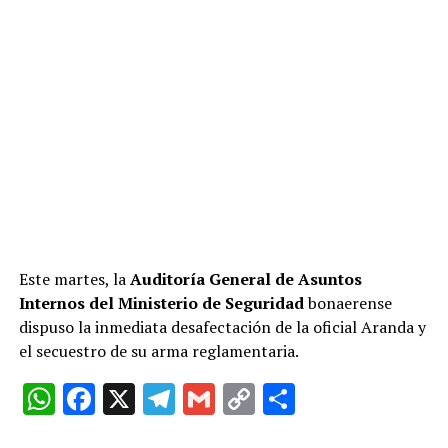
Este martes, la
Auditoría General de Asuntos
Internos del Ministerio de Seguridad
bonaerense
dispuso la inmediata desafectación de la oficial Aranda y
el secuestro de su arma reglamentaria.
W
F
X
T
G
C
C
h
a
el
m
o
o