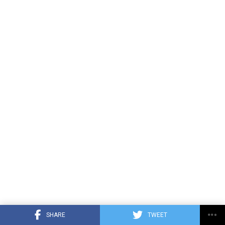
ser perjudiciales para la salud de las mascotas y de toda
la familia.
ADVERTISEMENT
SHARE
TWEET