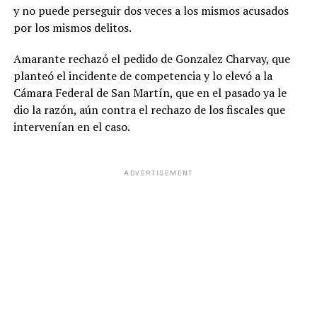
y no puede perseguir dos veces a los mismos acusados
por los mismos delitos.
Amarante rechazó el pedido de Gonzalez Charvay, que
planteó el incidente de competencia y lo elevó a la
Cámara Federal de San Martín, que en el pasado ya le
Fue a partir de esa aclaración que Villarruel tomó la
dio la razón, aún contra el rechazo de los fiscales que
palabra.
“Gracias Dr. Armesto por aclarar una
intervenían en el caso.
decisión donde la Presidencia del Senado solamente
ha trasladado a los senadores la resolución de este
Mientras tanto, al margen de la celebración en la
tema”
, escribió la vicepresidenta, y remató:
“Nada se
ADVERTISEMENT
Catedral porteña, el arzobispo de Mercedes-Luján
ha hecho que contradiga a las instituciones y al
monseñor Jorge Scheinig,
expresó su alegría por la
Reglamento del Senado”
.
confirmación de la visita del Papa, que incluirá una misa
en la Basílica de Luján.
Scheinig anticipó que la visita de León XIV
movilizará
la fe de los argentinos
y aseguró que el santuario de
Nuestra Señora de Luján se prepara para recibir a miles