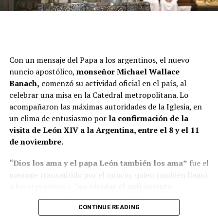
Con un mensaje del Papa a los argentinos, el nuevo
nuncio apostólico,
monseñor Michael Wallace
Banach,
comenzó su actividad oficial en el país, al
celebrar una misa en la Catedral metropolitana. Lo
acompañaron las máximas autoridades de la Iglesia, en
un clima de entusiasmo por
la confirmación de la
visita de León XIV a la Argentina, entre el 8 y el 11
de noviembre.
“Dios los ama y el papa León también los ama”
fue el
mensaje transmitido por el nuncio, quien también llamó
a los argentinos a
“no olvidar el sufrimiento
provocado por las guerras
que aún hoy afectan a
CONTINUE READING
distintas regiones del mundo, especialmente en Tierra