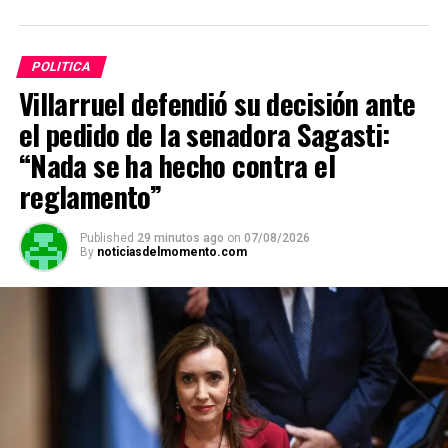
Santa”. En la jornada
se cumplían 81 años del
bombardeo atómico contra Hiroshima,
en la Segunda
Guerra Mundial.
POLITICA
Villarruel defendió su decisión ante
el pedido de la senadora Sagasti:
ADVERTISEMENT
“Nada se ha hecho contra el
reglamento”
Published
29 minutos ago
on
07/08/2026
By
noticiasdelmomento.com