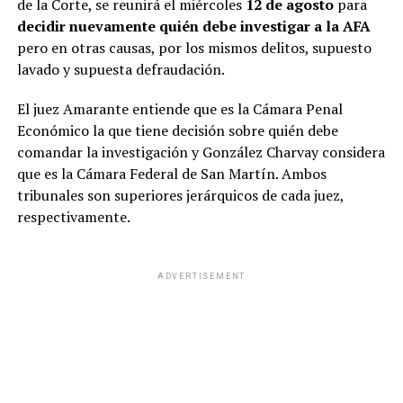
de la Corte, se reunirá el miércoles
12 de agosto
para
del Reglamento”
.
decidir nuevamente quién debe investigar a la AFA
pero en otras causas, por los mismos delitos, supuesto
En cuanto al lugar desde donde la senadora mendocina
lavado y supuesta defraudación.
podría conectarse, el decreto contempla que la
participación se realice “preferentemente” desde la sede
El juez Amarante entiende que es la Cámara Penal
de la Legislatura provincial, aunque aclara que ese
Económico la que tiene decisión sobre quién debe
ámbito no es condición de validez: Fernández Sagasti
comandar la investigación y González Charvay considera
podrá hacerlo desde cualquier lugar que garantice las
que es la Cámara Federal de San Martín. Ambos
condiciones técnicas necesarias.
tribunales son superiores jerárquicos de cada juez,
respectivamente.
ADVERTISEMENT
ADVERTISEMENT
Mariano De Vedia,Iglesia,Papa León XIV,Javier
Milei,Conforme a