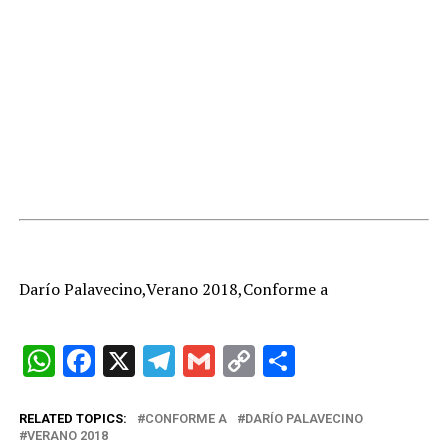
Darío Palavecino,Verano 2018,Conforme a
W
F
X
T
G
C
C
h
a
el
m
o
o
at
ce
e
ail
py
m
RELATED TOPICS:
CONFORME A
DARÍO PALAVECINO
VERANO 2018