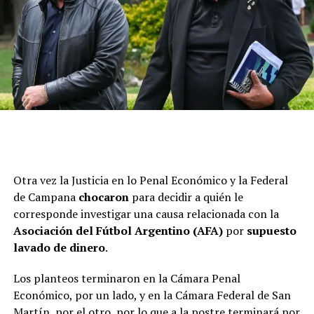
Otra vez la Justicia en lo Penal Económico y la Federal
de Campana
chocaron
para decidir a quién le
corresponde investigar una causa relacionada con la
El decreto fue emitido ad referéndum del pleno del
Asociación del Fútbol Argentino (AFA)
por
supuesto
Senado, lo que significa que la decisión definitiva no
lavado de dinero
.
recaía en la vicepresidenta sino en el propio recinto,
que debía ratificarlo al inicio de la sesión por mayoría
Los planteos terminaron en la Cámara Penal
simple. Finalmente, a instancias de la jefa de bloque de
Económico, por un lado, y en la Cámara Federal de San
La Libertad Avanza, Patricia Bullrich, y con apoyo del
Martín, por el otro, por lo que a la postre terminará por