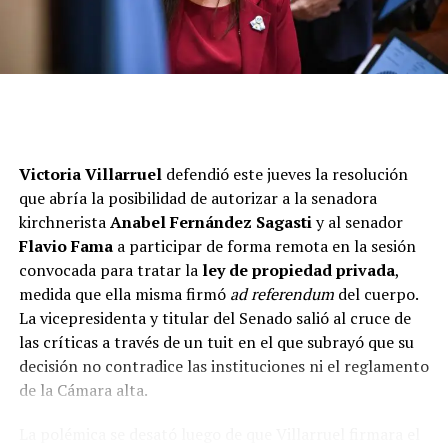
Victoria Villarruel
defendió este jueves la resolución
El arzobispo de Buenos Aires, monseñor Jorge García
que abría la posibilidad de autorizar a la senadora
Cuerva, saluda a la vicepresidenta Victoria
kirchnerista
Anabel Fernández Sagasti
y al senador
Villarruel
Episcopado
Flavio Fama
a participar de forma remota en la sesión
AL compartir un mensaje que el pontífice le confió en
convocada para tratar la
ley de propiedad privada
,
junio pasado, el nuncio dijo:
“El papa León les
asegura
medida que ella misma firmó
ad referendum
del cuerpo.
su cercanía espiritual y paternal,
así como sus
La vicepresidenta y titular del Senado salió al cruce de
oraciones. Quiere que sepan que Dios los ama y desea
las críticas a través de un tuit en el que subrayó que su
mostrarles su perdón y su misericordia. El Santo Padre
decisión no contradice las instituciones ni el reglamento
desea también que crezcan en la fe: fe en el amor y la
de la Cámara alta.
misericordia de Dios, así como en su fe católica. Como
testimonio de esta cercanía y deseo, el Papa León
La polémica se desató luego de que Villarruel firmara el