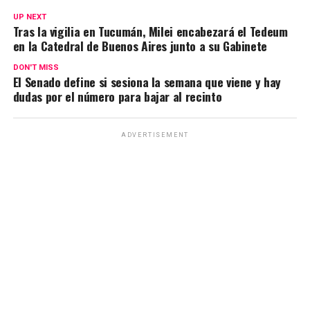
s
b
gr
Li
p
UP NEXT
A
o
a
n
ar
Tras la vigilia en Tucumán, Milei encabezará el Tedeum
en la Catedral de Buenos Aires junto a su Gabinete
p
o
m
k
tir
p
k
DON'T MISS
El Senado define si sesiona la semana que viene y hay
dudas por el número para bajar al recinto
ADVERTISEMENT