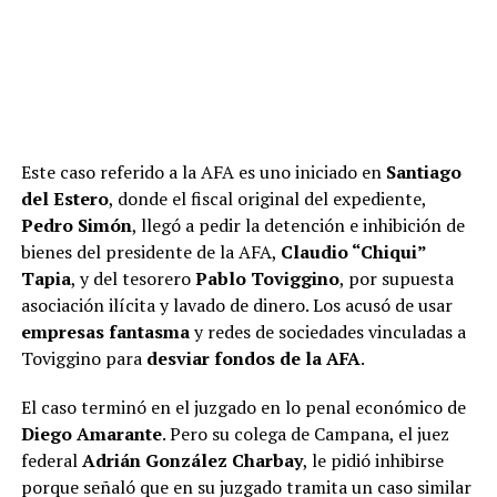
en el caso “Fernández de Kirchner” de 2020.
Monseñor Michael Banach, con Victoria
Villarruel
Episcopado
ADVERTISEMENT
Expectativa en Luján
Este caso referido a la AFA es uno iniciado en
Santiago
ADVERTISEMENT
del Estero
, donde el fiscal original del expediente,
Pedro Simón
, llegó a pedir la detención e inhibición de
bienes del presidente de la AFA,
Claudio “Chiqui”
Tapia
, y del tesorero
Pablo Toviggino
, por supuesta
asociación ilícita y lavado de dinero. Los acusó de usar
empresas fantasma
y redes de sociedades vinculadas a
Toviggino para
desviar fondos de la AFA
.
El caso terminó en el juzgado en lo penal económico de
Diego Amarante
. Pero su colega de Campana, el juez
federal
Adrián González Charbay
, le pidió inhibirse
porque señaló que en su juzgado tramita un caso similar