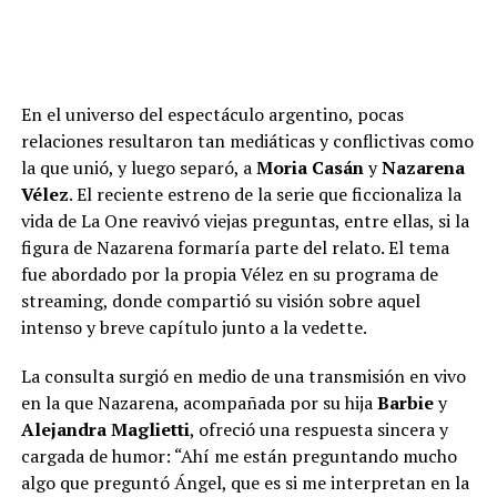
p
o
m
k
tir
p
k
En el universo del espectáculo argentino, pocas
relaciones resultaron tan mediáticas y conflictivas como
la que unió, y luego separó, a
Moria Casán
y
Nazarena
Vélez
. El reciente estreno de la serie que ficcionaliza la
vida de La One reavivó viejas preguntas, entre ellas, si la
figura de Nazarena formaría parte del relato. El tema
fue abordado por la propia Vélez en su programa de
streaming, donde compartió su visión sobre aquel
intenso y breve capítulo junto a la vedette.
La consulta surgió en medio de una transmisión en vivo
en la que Nazarena, acompañada por su hija
Barbie
y
Alejandra Maglietti
, ofreció una respuesta sincera y
cargada de humor: “Ahí me están preguntando mucho
algo que preguntó Ángel, que es si me interpretan en la