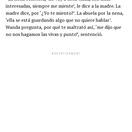
interesadas, siempre me miente’, le dice a la madre. La
según Pampita, terminó en un ambiente “muy
madre dice, por ‘¿Yo te miento?’. La abuela por la nena,
incómodo”. Sin embargo, ninguna de las dos permitió
‘ella se está guardando algo que no quiere hablar’.
que el conflicto escalara más allá de lo profesional.
Wanda pregunta, por qué te maltrató así, ‘me dijo que
no nos hagamos las vivas y punto”, sentenció.
ADVERTISEMENT
ADVERTISEMENT