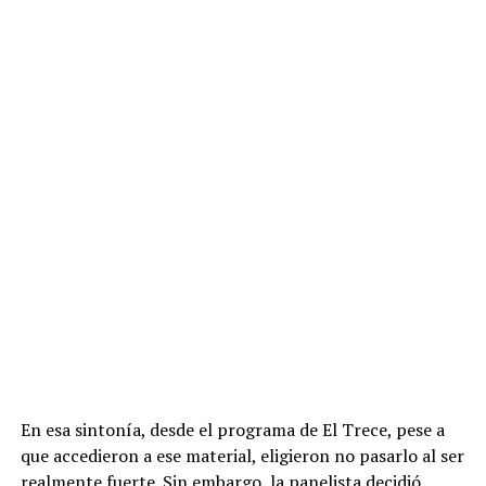
pero nos saludamos porque somos profesionales y
educadas”.
La declaración, breve pero contundente,
resume el espíritu con que enfrentaron el momento:
distancia, pero sin renunciar a las formas
La modelo sostuvo que la tensión persistió tras apagarse
las luces, aunque ambas se esforzaron en mantener la
compostura. El cruce, que trascendió al público a través
de filtraciones en la prensa, incluyó
“reclamos de los
dos lados”,
como reconoció Pampita, quien también
remarcó que
“Yanina no me criticó pero no estaba de
acuerdo en nada de lo que yo decía”.
ADVERTISEMENT
En esa sintonía, desde el programa de El Trece, pese a
que accedieron a ese material, eligieron no pasarlo al ser
realmente fuerte. Sin embargo, la panelista decidió