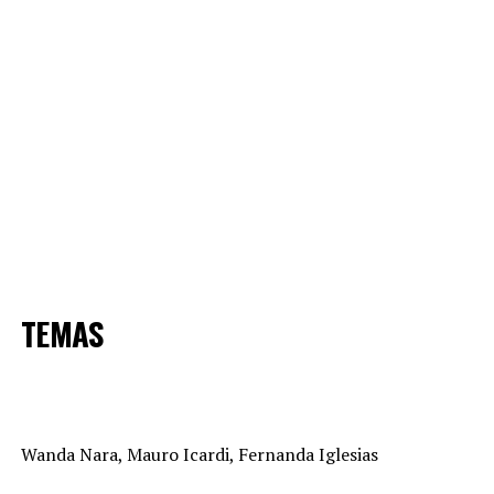
TEMAS
Wanda Nara, Mauro Icardi, Fernanda Iglesias
El regreso del ciclo conducido por Andy Kusnetzoff está