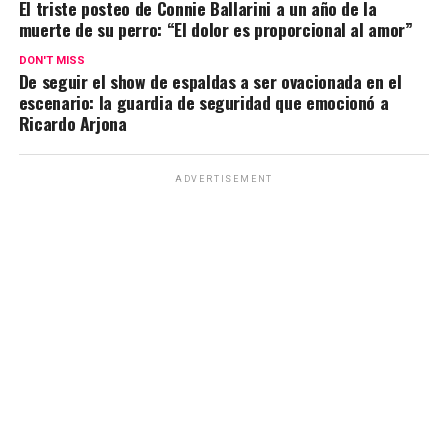
El triste posteo de Connie Ballarini a un año de la
A
o
a
n
ar
muerte de su perro: “El dolor es proporcional al amor”
p
o
m
k
tir
DON'T MISS
p
k
De seguir el show de espaldas a ser ovacionada en el
escenario: la guardia de seguridad que emocionó a
Ricardo Arjona
ADVERTISEMENT