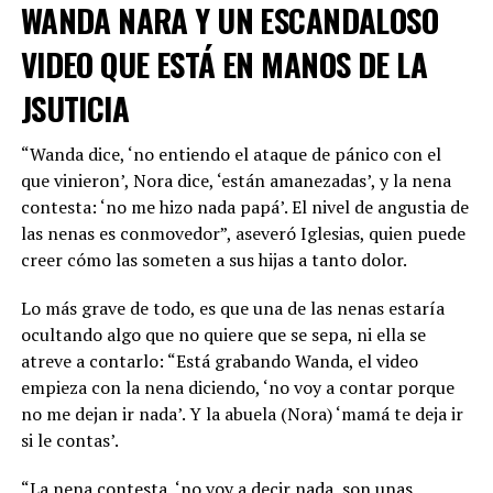
WANDA NARA Y UN ESCANDALOSO
Por su parte, la conductora de SQP aseguró que el
momento “fue tenso”, pero que terminó de manera
VIDEO QUE ESTÁ EN MANOS DE LA
protocolar.
“Viste que ella siempre tiene la cara de la
JSUTICIA
Gioconda, siempre sonríe”
. Además, Latorre contó
cómo fue la dinámica que las puso cara a cara y aseguró
“Wanda dice, ‘no entiendo el ataque de pánico con el
que la prensa va a estar de su lado una vez que se vea el
que vinieron’, Nora dice, ‘están amanezadas’, y la nena
programa: “Salté por la patria panelista”, sentenció.
contesta: ‘no me hizo nada papá’. El nivel de angustia de
Finalmente, aportó un poco más de picante cuando le
las nenas es conmovedor”, aseveró Iglesias, quien puede
sugirieron que la modelo se habría retirado disgustada.
creer cómo las someten a sus hijas a tanto dolor.
“No se fue muy conforme porque dijo que estaba un
Lo más grave de todo, es que una de las nenas estaría
poco enojada”, deslizaron los cronistas. Y el remate de
ocultando algo que no quiere que se sepa, ni ella se
Latorre fue contundente: “
Ah, qué falsa. Me invitó a
atreve a contarlo: “Está grabando Wanda, el video
comer un asado”
.
empieza con la nena diciendo, ‘no voy a contar porque
La disputa entre ambas figuras públicas se enmarca en
no me dejan ir nada’. Y la abuela (Nora) ‘mamá te deja ir
una historia de desencuentros y posturas opuestas. La
si le contas’.
producción de PH aprovechó esa rivalidad para generar
“La nena contesta, ‘no voy a decir nada, son unas
un momento de sinceramiento y confrontación, que,