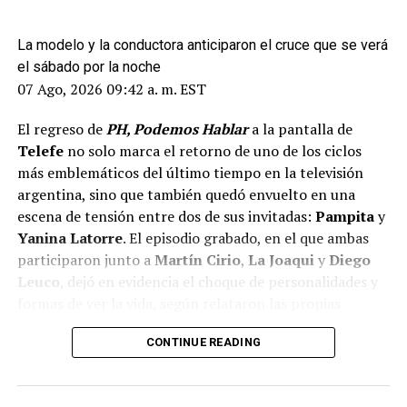
La modelo y la conductora anticiparon el cruce que se verá
el sábado por la noche
07 Ago, 2026 09:42 a. m. EST
El regreso de
PH, Podemos Hablar
a la pantalla de
Telefe
no solo marca el retorno de uno de los ciclos
más emblemáticos del último tiempo en la televisión
argentina, sino que también quedó envuelto en una
escena de tensión entre dos de sus invitadas:
Pampita
y
Yanina Latorre
. El episodio grabado, en el que ambas
participaron junto a
Martín Cirio
,
La Joaqui
y
Diego
Leuco
, dejó en evidencia el choque de personalidades y
formas de ver la vida, según relataron las propias
protagonistas.
CONTINUE READING
ADVERTISEMENT