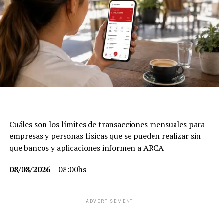
Cuáles son los límites de transacciones mensuales para
empresas y personas físicas que se pueden realizar sin
que bancos y aplicaciones informen a ARCA
08/08/2026
– 08:00hs
Cuando le preguntaron si el salto de la inflación en
CABA se trasladará al dato de inflación nacional
ADVERTISEMENT
Lacunza señaló que el índice de CABA “no es idéntico al