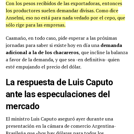
Con los pesos recibidos de las exportadoras, entonces
los productores suelen demandar divisas. Como dice
Anselmi, eso no está para nada vedado por el cepo, que
sólo rige para las empresas.
Caamaño, en todo caso, pide esperar a las próximas
jornadas para saber si existe hoy en día una
demanda
adicional a la de los chacareros
, que incline la balanza
a favor de la demanda, y que sea -en definitiva- quien
esté empujando el precio del dólar.
La respuesta de Luis Caputo
ante las especulaciones del
mercado
El ministro Luis Caputo aseguró ayer durante una
presentación en la cámara de comercio Argentina-
Brasileña que «hoy hay dólares para todos los