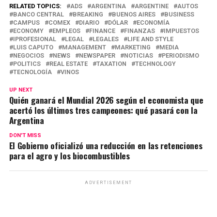
at
ce
e
ail
py
m
RELATED TOPICS:
ADS
ARGENTINA
ARGENTINE
AUTOS
BANCO CENTRAL
BREAKING
BUENOS AIRES
BUSINESS
s
b
gr
Li
p
CAMPUS
COMEX
DIARIO
DÓLAR
ECONOMÍA
ECONOMY
EMPLEOS
FINANCE
FINANZAS
IMPUESTOS
A
o
a
n
ar
IPROFESIONAL
LEGAL
LEGALES
LIFE AND STYLE
LUIS CAPUTO
MANAGEMENT
MARKETING
MEDIA
p
o
m
k
tir
NEGOCIOS
NEWS
NEWSPAPER
NOTICIAS
PERIODISMO
POLITICS
REAL ESTATE
TAXATION
TECHNOLOGY
p
k
TECNOLOGÍA
VINOS
UP NEXT
Quién ganará el Mundial 2026 según el economista que
acertó los últimos tres campeones: qué pasará con la
Argentina
DON'T MISS
El Gobierno oficializó una reducción en las retenciones
para el agro y los biocombustibles
ADVERTISEMENT