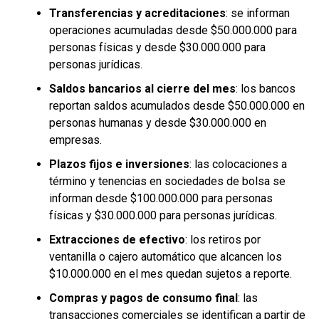
Transferencias y acreditaciones
: se informan
operaciones acumuladas desde $50.000.000 para
personas físicas y desde $30.000.000 para
personas jurídicas.
Saldos bancarios al cierre del mes
: los bancos
reportan saldos acumulados desde $50.000.000 en
personas humanas y desde $30.000.000 en
empresas.
Plazos fijos e inversiones
: las colocaciones a
término y tenencias en sociedades de bolsa se
informan desde $100.000.000 para personas
físicas y $30.000.000 para personas jurídicas.
Cuando se le señaló que su precandidatura expresaba no
estar conforme con la candidatura de Javier Milei,
Extracciones de efectivo
: los retiros por
Lacunza respondió: “Ni con la de Milei ni con la eventual
ventanilla o cajero automático que alcancen los
de Kicillof. Cada gobierno tiene sus luces y sombras, sus
$10.000.000 en el mes quedan sujetos a reporte.
méritos y deméritos. La Argentina que viene es más de
Compras y pagos de consumo final
: las
construcción que de demolición; hay que construir
transacciones comerciales se identifican a partir de