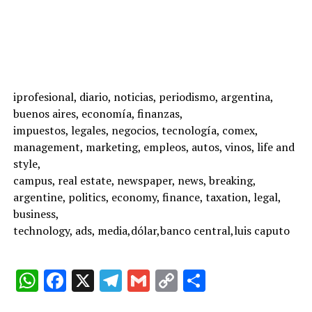
iprofesional, diario, noticias, periodismo, argentina,
buenos aires, economía, finanzas,
impuestos, legales, negocios, tecnología, comex,
management, marketing, empleos, autos, vinos, life and
style,
campus, real estate, newspaper, news, breaking,
argentine, politics, economy, finance, taxation, legal,
business,
technology, ads, media,dólar,banco central,luis caputo
W
F
X
T
G
C
C
h
a
el
m
o
o