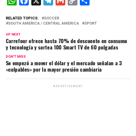
W
F
X
T
G
C
C
h
a
el
m
o
o
at
ce
e
ail
py
m
RELATED TOPICS:
SOCCER
SOUTH AMERICA / CENTRAL AMERICA
SPORT
s
b
gr
Li
p
UP NEXT
A
o
a
n
ar
Carrefour ofrece hasta 70% de descuento en consumo
y tecnología y sortea 100 Smart TV de 60 pulgadas
p
o
m
k
tir
p
k
DON'T MISS
Se empezó a mover el dólar y el mercado señalan a 3
«culpables» por la mayor presión cambiaria
ADVERTISEMENT