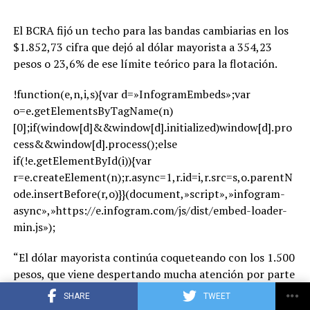
El BCRA fijó un techo para las bandas cambiarias en los
$1.852,73 cifra que dejó al dólar mayorista a 354,23
pesos o 23,6% de ese límite teórico para la flotación.
!function(e,n,i,s){var d=»InfogramEmbeds»;var
o=e.getElementsByTagName(n)
[0];if(window[d]&&window[d].initialized)window[d].pro
cess&&window[d].process();else
if(!e.getElementById(i)){var
r=e.createElement(n);r.async=1,r.id=i,r.src=s,o.parentN
ode.insertBefore(r,o)}}(document,»script»,»infogram-
async»,»https://e.infogram.com/js/dist/embed-loader-
min.js»);
“El dólar mayorista continúa coqueteando con los 1.500
pesos, que viene despertando mucha atención por parte
de los operadores a partir de las mayores intervenciones
SHARE
TWEET
oficiales. Aún así, los inversores podrían ver con buenos