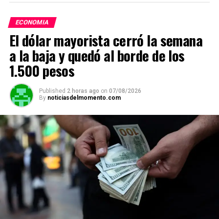
at
ce
e
ail
py
m
s
b
gr
Li
p
ECONOMIA
A
o
a
n
ar
El dólar mayorista cerró la semana
p
o
m
k
tir
a la baja y quedó al borde de los
p
k
1.500 pesos
Published
2 horas ago
on
07/08/2026
By
noticiasdelmomento.com