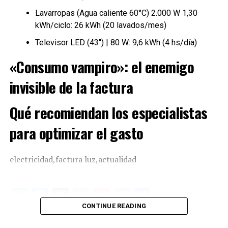
Lavarropas (Agua caliente 60°C) 2.000 W 1,30
kWh/ciclo: 26 kWh (20 lavados/mes)
Televisor LED (43″) | 80 W: 9,6 kWh (4 hs/día)
«Consumo vampiro»: el enemigo
invisible de la factura
Qué recomiendan los especialistas
para optimizar el gasto
electricidad,factura luz,actualidad
W
F
X
T
G
C
C
CONTINUE READING
h
a
el
m
o
o