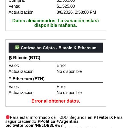
Compra:
$1,505.00
Venta:
$1,525.00
Actualización:
8/8/2026, 2:58:00 PM
Datos almacenados. La variación estará
disponible mañana.
Cotización Cripto - Bitcoin & Ethereum
₿ Bitcoin (BTC)
Valor:
Error
Actualización:
No disponible
Ξ Ethereum (ETH)
Valor:
Error
Actualización:
No disponible
Error al obtener datos.
Para estar informado de TODO. Seguinos en
#TwitterX
Para
seguir creciendo
#Politica
#Argentina
pic.twitter.com/NEcOB3URw7