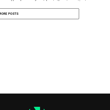
Honduras reforzó la vigilancia sanitaria...
MORE POSTS