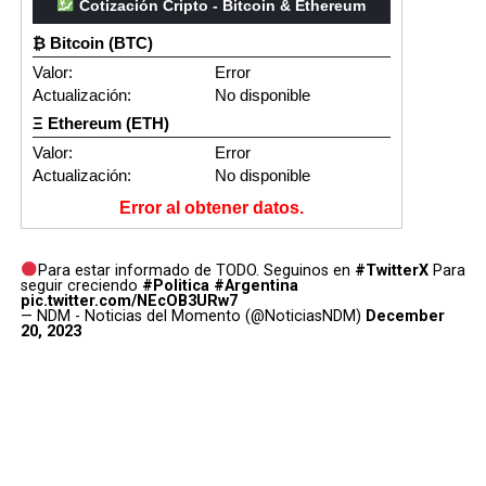
Cotización Cripto - Bitcoin & Ethereum
₿ Bitcoin (BTC)
Valor:
Error
Actualización:
No disponible
Ξ Ethereum (ETH)
Valor:
Error
Actualización:
No disponible
Error al obtener datos.
Para estar informado de TODO. Seguinos en
#TwitterX
Para
seguir creciendo
#Politica
#Argentina
pic.twitter.com/NEcOB3URw7
— NDM - Noticias del Momento (@NoticiasNDM)
December
20, 2023