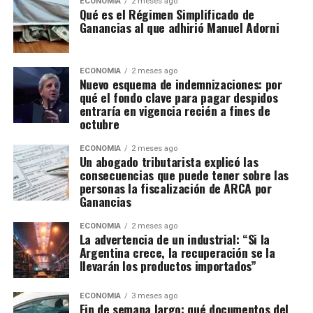
ECONOMIA
2 meses ago
Qué es el Régimen Simplificado de
Ganancias al que adhirió Manuel Adorni
ECONOMIA
2 meses ago
Nuevo esquema de indemnizaciones: por
qué el fondo clave para pagar despidos
entraría en vigencia recién a fines de
octubre
ECONOMIA
2 meses ago
Un abogado tributarista explicó las
consecuencias que puede tener sobre las
personas la fiscalización de ARCA por
Ganancias
ECONOMIA
2 meses ago
La advertencia de un industrial: “Si la
Argentina crece, la recuperación se la
llevarán los productos importados”
ECONOMIA
3 meses ago
Fin de semana largo: qué documentos del