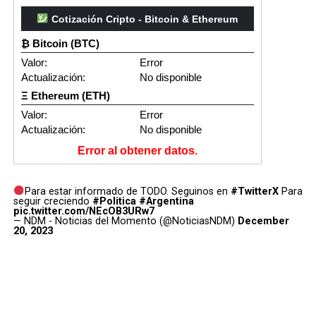
Cotización Cripto - Bitcoin & Ethereum
₿ Bitcoin (BTC)
Valor:
Error
Actualización:
No disponible
Ξ Ethereum (ETH)
Valor:
Error
Actualización:
No disponible
Error al obtener datos.
Para estar informado de TODO. Seguinos en
#TwitterX
Para
seguir creciendo
#Politica
#Argentina
pic.twitter.com/NEcOB3URw7
— NDM - Noticias del Momento (@NoticiasNDM)
December
20, 2023