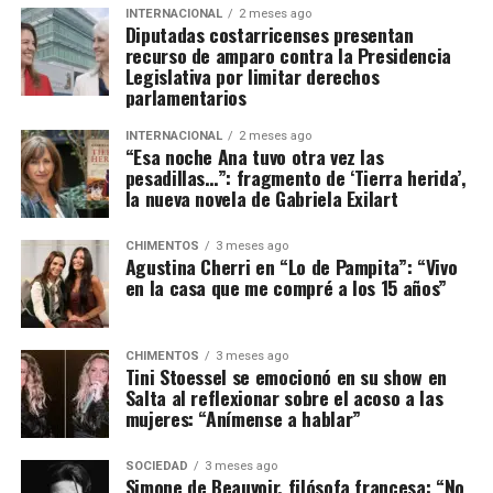
INTERNACIONAL
2 meses ago
Diputadas costarricenses presentan
recurso de amparo contra la Presidencia
Legislativa por limitar derechos
parlamentarios
INTERNACIONAL
2 meses ago
“Esa noche Ana tuvo otra vez las
pesadillas…”: fragmento de ‘Tierra herida’,
la nueva novela de Gabriela Exilart
CHIMENTOS
3 meses ago
Agustina Cherri en “Lo de Pampita”: “Vivo
en la casa que me compré a los 15 años”
CHIMENTOS
3 meses ago
Tini Stoessel se emocionó en su show en
Salta al reflexionar sobre el acoso a las
mujeres: “Anímense a hablar”
SOCIEDAD
3 meses ago
Simone de Beauvoir, filósofa francesa: “No