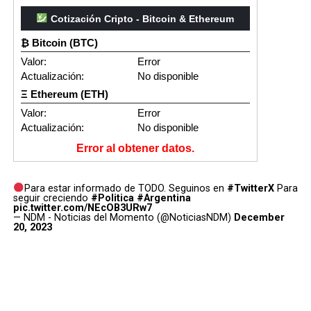
Cotización Cripto - Bitcoin & Ethereum
₿ Bitcoin (BTC)
Valor:
Error
Actualización:
No disponible
Ξ Ethereum (ETH)
Valor:
Error
Actualización:
No disponible
Error al obtener datos.
Para estar informado de TODO. Seguinos en
#TwitterX
Para
seguir creciendo
#Politica
#Argentina
pic.twitter.com/NEcOB3URw7
— NDM - Noticias del Momento (@NoticiasNDM)
December
20, 2023