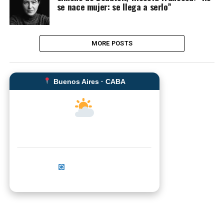
se nace mujer: se llega a serlo”
MORE POSTS
Buenos Aires · CABA
--°C
Sensación térmica: --°C
Actualizar ahora
No se pudo cargar el clima