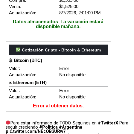
Compra:
$1,505.00
Venta:
$1,525.00
Actualización:
8/7/2026, 2:01:00 PM
Datos almacenados. La variación estará
disponible mañana.
Cotización Cripto - Bitcoin & Ethereum
₿ Bitcoin (BTC)
Valor:
Error
Actualización:
No disponible
Ξ Ethereum (ETH)
Valor:
Error
Actualización:
No disponible
Error al obtener datos.
Para estar informado de TODO. Seguinos en
#TwitterX
Para
seguir creciendo
#Politica
#Argentina
pic.twitter.com/NEcOB3URw7