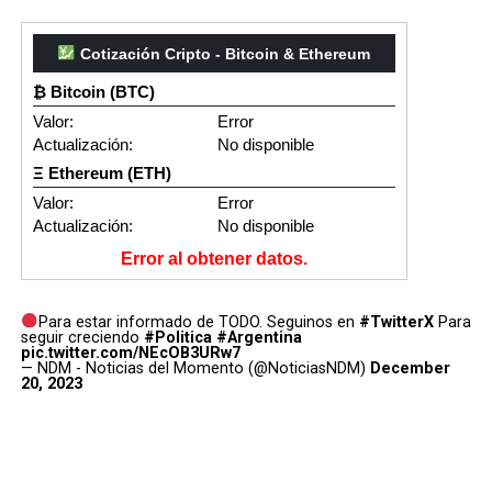
Cotización Cripto - Bitcoin & Ethereum
₿ Bitcoin (BTC)
Valor:
Error
Actualización:
No disponible
Ξ Ethereum (ETH)
Valor:
Error
Actualización:
No disponible
Error al obtener datos.
Para estar informado de TODO. Seguinos en
#TwitterX
Para
seguir creciendo
#Politica
#Argentina
pic.twitter.com/NEcOB3URw7
— NDM - Noticias del Momento (@NoticiasNDM)
December
20, 2023