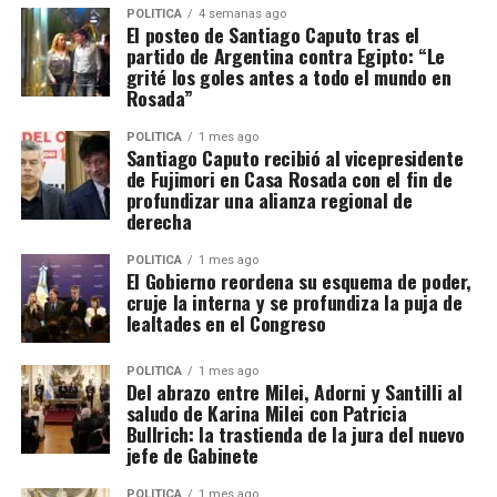
POLITICA
4 semanas ago
El posteo de Santiago Caputo tras el
partido de Argentina contra Egipto: “Le
grité los goles antes a todo el mundo en
Rosada”
POLITICA
1 mes ago
Santiago Caputo recibió al vicepresidente
de Fujimori en Casa Rosada con el fin de
profundizar una alianza regional de
derecha
POLITICA
1 mes ago
El Gobierno reordena su esquema de poder,
cruje la interna y se profundiza la puja de
lealtades en el Congreso
POLITICA
1 mes ago
Del abrazo entre Milei, Adorni y Santilli al
saludo de Karina Milei con Patricia
Bullrich: la trastienda de la jura del nuevo
jefe de Gabinete
POLITICA
1 mes ago