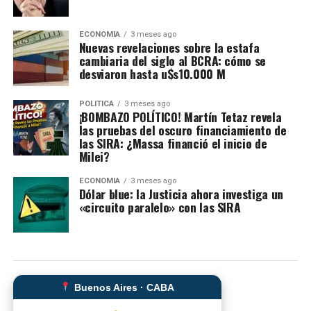
ECONOMIA
3 meses ago
Nuevas revelaciones sobre la estafa
cambiaria del siglo al BCRA: cómo se
desviaron hasta u$s10.000 M
POLITICA
3 meses ago
​¡BOMBAZO POLÍTICO! Martín Tetaz revela
las pruebas del oscuro financiamiento de
las SIRA: ¿Massa financió el inicio de
Milei?
ECONOMIA
3 meses ago
Dólar blue: la Justicia ahora investiga un
«circuito paralelo» con las SIRA
Buenos Aires · CABA