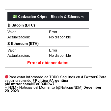
Cotización Cripto - Bitcoin & Ethereum
₿ Bitcoin (BTC)
Valor:
Error
Actualización:
No disponible
Ξ Ethereum (ETH)
Valor:
Error
Actualización:
No disponible
Error al obtener datos.
Para estar informado de TODO. Seguinos en
#TwitterX
Para
seguir creciendo
#Politica
#Argentina
pic.twitter.com/NEcOB3URw7
— NDM - Noticias del Momento (@NoticiasNDM)
December
20, 2023