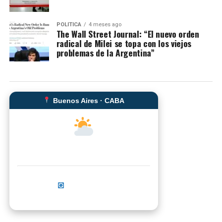
POLITICA
4 meses ago
The Wall Street Journal: “El nuevo orden
radical de Milei se topa con los viejos
problemas de la Argentina”
Buenos Aires · CABA
--°C
Sensación térmica: --°C
Actualizar ahora
No se pudo cargar el clima