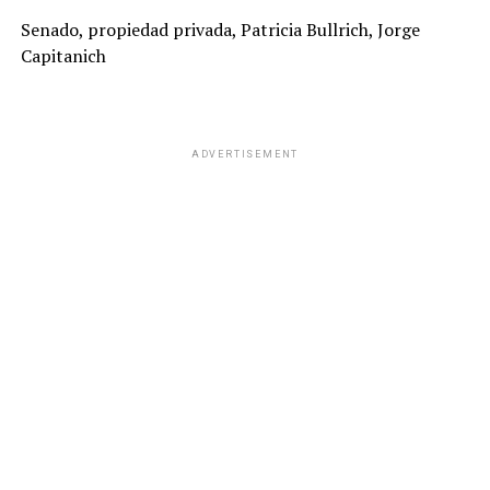
Senado, propiedad privada, Patricia Bullrich, Jorge
Capitanich
ADVERTISEMENT
“Se movilizó la sociedad entera, como con el
financiamiento universitario. Ahora queda por delante
en la Cámara de Diputados frenar los desalojos exprés y
el blindaje a las privatizaciones”, señalaron al calificar de
“débil” al Gobierno por la respuesta de las fuerzas de
seguridad en las inmediaciones del Congreso.
La peronista
Juliana Di Tullio
manifestó que
“el
pueblo argentino logró lo imposible: que este