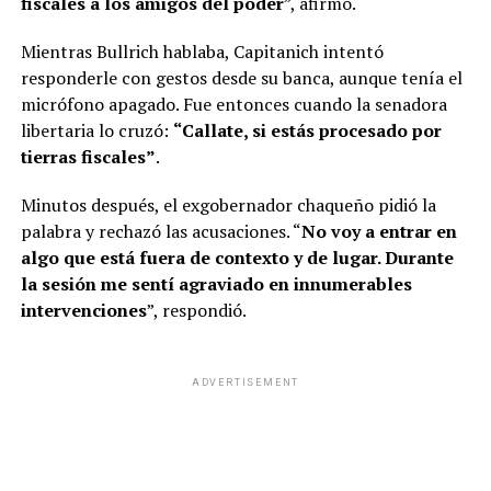
fiscales a los amigos del poder
”, afirmó.
Mientras Bullrich hablaba, Capitanich intentó
responderle con gestos desde su banca, aunque tenía el
micrófono apagado. Fue entonces cuando la senadora
libertaria lo cruzó:
“Callate, si estás procesado por
tierras fiscales”
.
Minutos después, el exgobernador chaqueño pidió la
palabra y rechazó las acusaciones. “
No voy a entrar en
algo que está fuera de contexto y de lugar. Durante
la sesión me sentí agraviado en innumerables
intervenciones
”, respondió.
ADVERTISEMENT
Por parte de la oposición,
La Cámpora
tomó como una
victoria la caída de los capítulos de venta de tierras a
extranjeros y la Ley Nacional de Manejo del Fuego.
“La