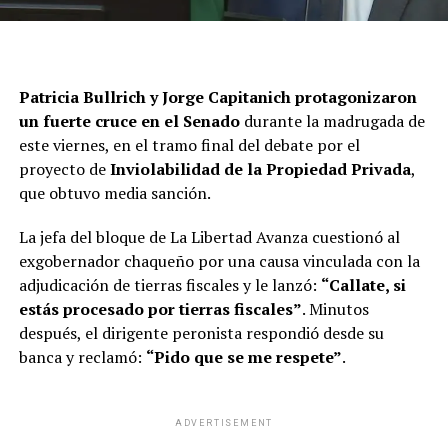
Horas después de que el proyecto obtuviera la media
sanción, el presidente
Javier Milei
celebró la victoria
Patricia Bullrich y Jorge Capitanich protagonizaron
conseguida por el bloque libertario. Por medio de su
un fuerte cruce en el Senado
durante la madrugada de
cuenta en Instagram, compartió una imagen de los
este viernes, en el tramo final del debate por el
resultados de la votación y agregó su clásica arenga:
proyecto de
Inviolabilidad de la Propiedad Privada
,
“
Viva la libertad, carajo
”.
que obtuvo media sanción.
No obstante, las primeras reacciones surgieron después
La jefa del bloque de La Libertad Avanza cuestionó al
de que terminara la sesión alrededor de las 2 de la
exgobernador chaqueño por una causa vinculada con la
madrugada. El senador libertario
Agustín Coto
celebró
adjudicación de tierras fiscales y le lanzó:
“Callate, si
el resultado en su perfil en la red social X tras
estás procesado por tierras fiscales”
. Minutos
abandonar el recinto.
“Ganó una idea tan simple
después, el dirigente peronista respondió desde su
como poderosa: lo tuyo es tuyo”
, destacó. Asimismo,
banca y reclamó:
“Pido que se me respete”
.
concluyó que “si no se respetan los derechos de
propiedad, no hay futuro”.
ADVERTISEMENT