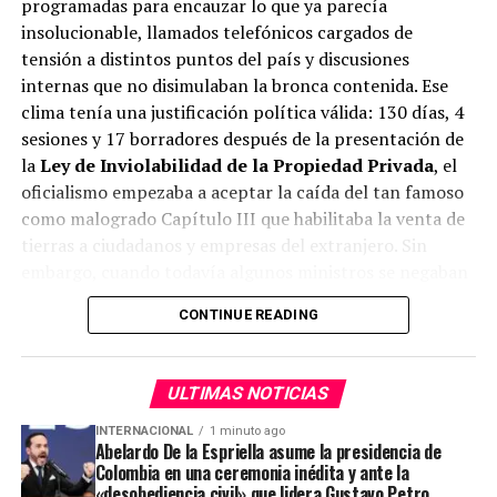
programadas para encauzar lo que ya parecía
insolucionable, llamados telefónicos cargados de
tensión a distintos puntos del país y discusiones
internas que no disimulaban la bronca contenida. Ese
clima tenía una justificación política válida: 130 días, 4
sesiones y 17 borradores después de la presentación de
la
Ley de Inviolabilidad de la Propiedad Privada
, el
oficialismo empezaba a aceptar la caída del tan famoso
como malogrado Capítulo III que habilitaba la venta de
tierras a ciudadanos y empresas del extranjero. Sin
embargo, cuando todavía algunos ministros se negaban
a digerir esa realidad, el grito de un funcionario de
CONTINUE READING
primerísimo nivel presagió el peor final.
-¡Cerramos la grieta! ¡No se puede creer, esto es una
ULTIMAS NOTICIAS
cosa de locos! Listo, cerremos todo…
INTERNACIONAL
1 minuto ago
Abelardo De la Espriella asume la presidencia de
Colombia en una ceremonia inédita y ante la
ADVERTISEMENT
«desobediencia civil» que lidera Gustavo Petro