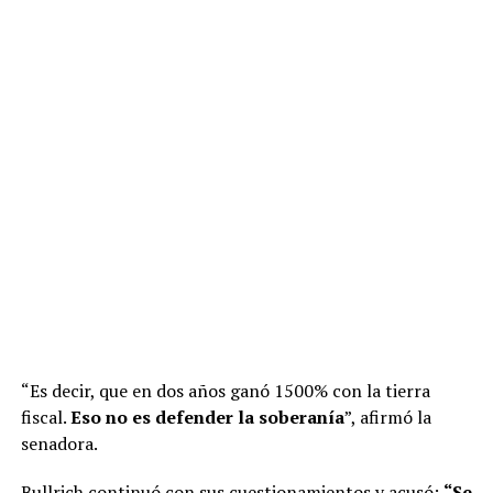
A raíz de la importancia que tenía el proyecto para el
Gobierno, los diputados libertarios también estuvieron
pendientes de los resultados. De hecho, la santafesina
Romina Diez
se sumó a las celebraciones al apuntar:
“Ahora vamos por la aprobación definitiva en
Diputados”
.
“Es decir, que en dos años ganó 1500% con la tierra
fiscal.
Eso no es defender la soberanía
”, afirmó la
senadora.
Bullrich continuó con sus cuestionamientos y acusó:
“Se