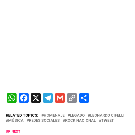
W
F
X
T
G
C
C
h
a
el
m
o
o
at
ce
e
ail
py
m
RELATED TOPICS:
HOMENAJE
LEGADO
LEONARDO CIFELLI
MÚSICA
REDES SOCIALES
ROCK NACIONAL
TWEET
s
b
gr
Li
p
UP NEXT