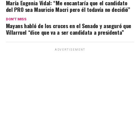
A
o
a
n
ar
María Eugenia Vidal: “Me encantaría que el candidato
del PRO sea Mauricio Macri pero él todavía no decidió”
p
o
m
k
tir
p
k
DON'T MISS
Mayans habló de los cruces en el Senado y aseguró que
Villarruel “dice que va a ser candidata a presidenta”
ADVERTISEMENT