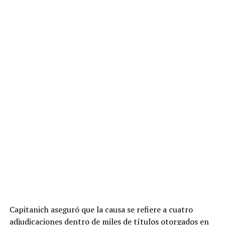
patria no se vende y no se quema”
, sostuvieron al
adjudicar los frutos a la movilización convocada en
diferentes puntos del país.
ADVERTISEMENT
Capitanich aseguró que la causa se refiere a cuatro
adjudicaciones dentro de miles de títulos otorgados en