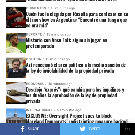
CHIMENTOS
10 minutos ago
Quién fue la elegida por Rosalía para confesar en su
último show en Argentina: “Encontré una tanga que
no era mía”
DEPORTE
15 minutos ago
Misterio con Ansu Fati: sigue sin jugar en
pretemporada
POLITICA
19 minutos ago
Así reaccionó el arco político a la media sanción de
la ley de inviolabilidad de la propiedad privada
ECONOMIA
45 minutos ago
Desalojo “exprés”: qué cambia para los inquilinos y
los dueños la aprobación de la ley de propiedad
privada
INTERNACIONAL
59 minutos ago
EXCLUSIVE: Oversight Project sues to block
Maryland Democrats’ redistricting measure backed
by Gov Moore
Hasta el momento, el único gobernador que se
SHARE
TWEET
pronunció al respecto fue el riojano
Ricardo Quintela
,