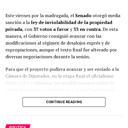
Este viernes por la madrugada, el
Senado
otorgó media
sanción a la
ley de inviolabilidad de la propiedad
privada
, con
37 votos a favor
y
33 en contra
. De esta
manera, el Gobierno consiguió avanzar con las
modificaciones al régimen de desalojos exprés y de
expropiaciones, aunque el texto final fue alterado por
diversas negociaciones durante la sesión.
Para que el proyecto pudiera avanzar y ser enviado a la
Cámara de Diputados, en la etapa final el oficialismo
debió ceder y
eliminar las modificaciones sobre la
venta de tierras a extranjeros y la Ley Nacional de
Manejo del Fuego
. Así, el último cambio se realizó
CONTINUE READING
apenas un minuto antes de que comenzara la votación
en general.
POLITICA