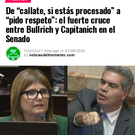
ADVERTISEMENT
De “callate, si estás procesado” a
“pido respeto”: el fuerte cruce
entre Bullrich y Capitanich en el
Senado
Published
1 hora ago
on
07/08/2026
By
noticiasdelmomento.com