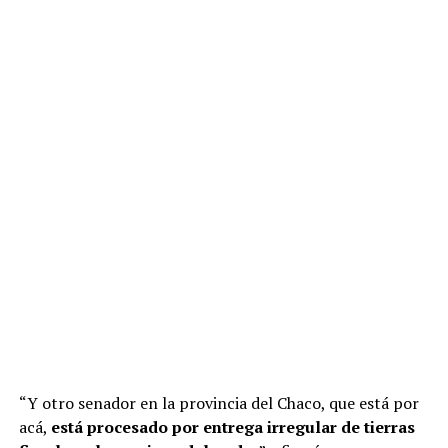
“Esta ley garantiza procesos de desalojo más rápidos
frente a las usurpaciones y brinda mayor seguridad
jurídica a quienes, con esfuerzo y trabajo, construyeron
su patrimonio”, subrayó la libertaria al agradecer al
presidente “por seguir impulsando las ideas de la
libertad y trabajar por un país donde se respete la ley y
la propiedad”.
“Y otro senador en la provincia del Chaco, que está por
acá,
está procesado por entrega irregular de tierras