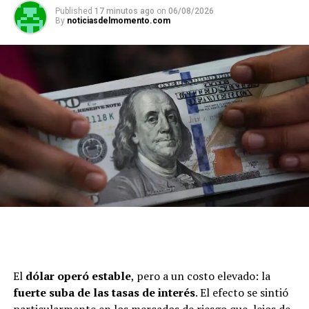
Published
17 minutos ago
on
06/08/2026
By
noticiasdelmomento.com
El
dólar operó estable
, pero a un costo elevado: la
fuerte suba de las tasas de interés
. El efecto se sintió
particularmente en los mercados de riesgo que, lejos de