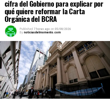
cifra del Gobierno para explicar por
qué quiere reformar la Carta
Orgánica del BCRA
Published
7 horas ago
on
05/08/2026
By
noticiasdelmomento.com
ADVERTISEMENT
La segunda corresponde al clúster
Mendoza No
Operado
, transferido por USD 205 millones a
San