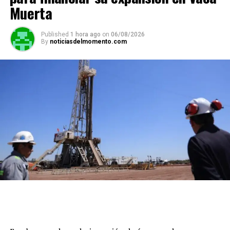
Muerta
Published
1 hora ago
on
06/08/2026
By
noticiasdelmomento.com