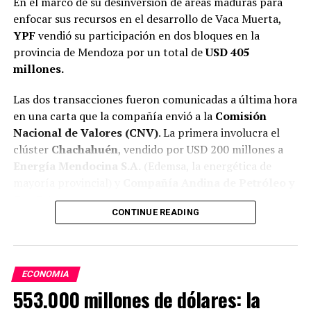
En el marco de su desinversión de áreas maduras para
La tasa anual de la caución a un día subía a 25%, cinco
enfocar sus recursos en el desarrollo de Vaca Muerta,
puntos más que la semana anterior. Las LECAP de
YPF
vendió su participación en dos bloques en la
mediano plazo ofrecían un rendimiento de 2,01%
provincia de Mendoza por un total de
USD 405
efectivo mensual, mientras que el día anterior solo se
millones.
registraban tasas superiores al 2% en tramos a partir de
agosto. El BONCAP con vencimiento el 31 de mayo
Las dos transacciones fueron comunicadas a última hora
otorgaba una tasa de 2,10% efectivo mensual.
en una carta que la compañía envió a la
Comisión
Nacional de Valores (CNV)
. La primera involucra el
Esta situación provocó que
el Banco Central modere
clúster
Chachahuén
, vendido por USD 200 millones a
la absorción de pesos
. Si bien consiguió mantener
Energía Mendocina S.A.
(Edemsa, la energética de
controlado al dólar, hay un impacto directo en el
mayoría provincial) y
Compañía Andina de Petróleo y
consumo, la mora de créditos y los cheques rechazados.
Gas S.A.
CONTINUE READING
ADVERTISEMENT
ECONOMIA
553.000 millones de dólares: la