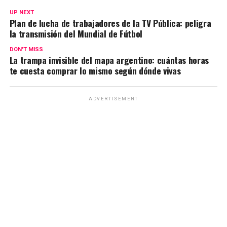
s
b
gr
Li
p
UP NEXT
Plan de lucha de trabajadores de la TV Pública: peligra
A
o
a
n
ar
la transmisión del Mundial de Fútbol
p
o
m
k
tir
DON'T MISS
La trampa invisible del mapa argentino: cuántas horas
p
k
te cuesta comprar lo mismo según dónde vivas
ADVERTISEMENT