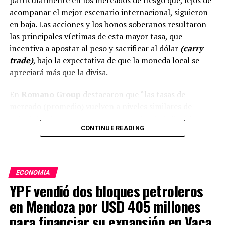
acompañar el mejor escenario internacional, siguieron
en baja. Las acciones y los bonos soberanos resultaron
las principales víctimas de esta mayor tasa, que
incentiva a apostar al peso y sacrificar al dólar
(carry
trade)
, bajo la expectativa de que la moneda local se
apreciará más que la divisa.
En
Romano Group
destacaron que “las tasas de
mercado (promedio) vuelven a niveles similares de
principios de mayo en un contexto donde la liquidez a
CONTINUE READING
priori parecería más restringida con el BCRA tomando
menos pesos de lo habitual en las ruedas de REPO”. Ayer
en la rueda de operaciones de pases tomó apenas 500
millones de pesos.
ECONOMIA
YPF vendió dos bloques petroleros
en Mendoza por USD 405 millones
ADVERTISEMENT
para financiar su expansión en Vaca