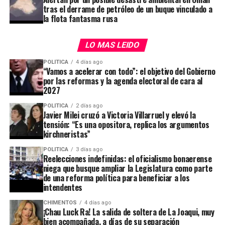
tras el derrame de petróleo de un buque vinculado a
pasada. De hecho, la del miércoles es la más baja desde
la flota fantasma rusa
enero. La semana pasada compró USD 226 millones, es
decir un promedio de USD 45,2 millones diarios contra
Santiago Bausili y Vladimir Werning, titular y
LO MAS LEIDO
los USD 18 millones de estos tres días.
vicepresidentel del BCRA, respectivamente.
POLITICA
4 días ago
Prohibición total del financiamiento al Tesoro,
“Vamos a acelerar con todo”: el objetivo del Gobierno
las provincias y los municipios
: El BCRA no podrá
por las reformas y la agenda electoral de cara al
ADVERTISEMENT
2027
otorgar adelantos transitorios ni brindar asistencia
financiera, ya sea de manera directa o indirecta, al
POLITICA
2 días ago
Javier Milei cruzó a Victoria Villarruel y elevó la
Estado. Se elimina así el mecanismo que permitía
tensión: “Es una opositora, replica los argumentos
la emisión de dinero para cubrir el déficit fiscal. El
kirchneristas”
proyecto establece la derogación del artículo 21 de
POLITICA
3 días ago
la actual Carta Orgánica.
Reelecciones indefinidas: el oficialismo bonaerense
niega que busque ampliar la Legislatura como parte
Restricción de la transferencia de utilidades
de una reforma política para beneficiar a los
contables y dividendos
: El BCRA tendrá vedado
intendentes
transferir al Tesoro las utilidades derivadas de
CHIMENTOS
4 días ago
variaciones cambiarias u operaciones financieras,
¡Chau Luck Ra! La salida de soltera de La Joaqui, muy
así como distribuir dividendos en pesos
bien acompañada, a días de su separación