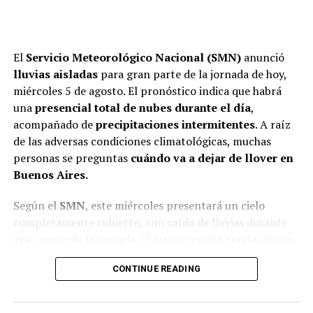
El
Servicio Meteorológico Nacional (SMN)
anunció
lluvias aisladas
para gran parte de la jornada de hoy,
miércoles 5 de agosto. El pronóstico indica que habrá
una
presencial total de nubes durante el día
,
acompañado de
precipitaciones intermitentes
. A raíz
de las adversas condiciones climatológicas, muchas
personas se preguntas
cuándo va a dejar de llover en
Buenos Aires
.
Según el
SMN
, este miércoles presentará un cielo
completamente cubierto, con caída de lluvias durante
gran parte de la jornada. El jueves seguirá con la misma
tónica, aunque se esperan tormentas, de
variada
CONTINUE READING
intensidad
, que disminuirán la temperatura.