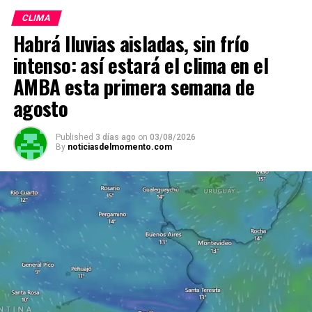
ADVERTISEMENT
CLIMA
Habrá lluvias aisladas, sin frío
intenso: así estará el clima en el
AMBA esta primera semana de
agosto
Published
3 días ago
on
03/08/2026
By
noticiasdelmomento.com