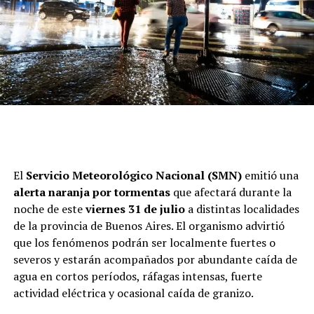
¿Qué hacer si entra agua a la casa
por las lluvias?
El
Servicio Meteorológico Nacional (SMN)
emitió una
alerta naranja por tormentas
que afectará durante la
cuándo va a dejar de llover en Buenos
noche de este
viernes 31 de julio
a distintas localidades
Aires,Clima,Agenda,Pronóstico del tiempo
Este lunes se esperan lluvias aisladas
de la provincia de Buenos Aires. El organismo advirtió
que los fenómenos podrán ser localmente fuertes o
Clima de martes: siguen los
severos y estarán acompañados por abundante caída de
nubarrones
agua en cortos períodos, ráfagas intensas, fuerte
ADVERTISEMENT
actividad eléctrica y ocasional caída de granizo.
El martes repetirá la
postal gris
del día anterior,