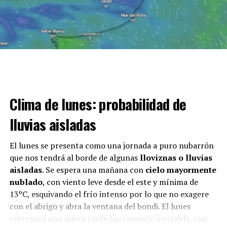
El pronóstico extendido del SMN
Para la
llegada del sol
habrá que esperar al
viernes
,
donde el cielo se presentará completamente despejado
con una temperatura mínima de 5°C y una máxima de
15°C. El cielo despejado continuará durante el fin de
Clima de lunes: probabilidad de
semana, con mínimas de 4°C y máximas que rondarán
los 14°C.
lluvias aisladas
Los recaudos y precauciones para
El lunes se presenta como una jornada a puro nubarrón
tomar los días de lluvia
que nos tendrá al borde de algunas
lloviznas o lluvias
aisladas
. Se espera una mañana con
cielo mayormente
La
caída progresiva de agua
en la ciudad puede
nublado
, con viento leve desde el este y mínima de
provocar anegamientos y complicaciones para transitar
13ºC, esquivando el frío intenso por lo que no exagere
por la vía pública. En consecuencia, el SMN recomienda
con el abrigo y abra la ventana del bondi. El lunes
los siguientes ítems con el fin de evitar cualquier tipo de
entregará una nueva tarde ligeramente inestable, con