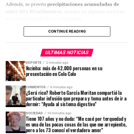
Además, se prevén
precipitaciones acumuladas de
aunque en una jornada estable por lo que no se deje
entre 40 y 80 milímetros
, aunque en algunos sectores
amedrentar por los cúmulos bajos y cargados. El manto
esos valores podrían ser superados.
de nubes nos salvará nuevamente de una mañana de frío
intenso con el termómetro iniciando la cuenta en 10ºC,
CONTINUE READING
con
cielo mayormente nublado
y viento leve desde el
ADVERTISEMENT
este. El termómetro podrá estirarse un poquito más en
una tarde con 16ºC, muy nubosa, aunque con poco
ULTIMAS NOTICIAS
viento lo que nos dejaría un ambiente apenas fresco. La
noche conservará la nubosidad y el viento desde el río
DEPORTE
2 minutos ago
Vozinha: más de 42.000 personas en su
en un cierre con 13ºC y cielo parcialmente nublado.
presentación en Colo Colo
Clima de miércoles: un nuevo día sin
CHIMENTOS
6 minutos ago
¿Será rico? Roberto García Moritan compartió la
sol
particular infusión que prepara y toma antes de ir a
dormir: “Ayuda al sistema digestivo”
SOCIEDAD
10 minutos ago
Tiene 107 años y no duda: “Me casé por terquedad y
ADVERTISEMENT
es una de las pocas cosas de las que me arrepiento,
pero a los 73 conocí el verdadero amor”