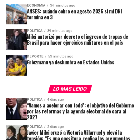
W
F
X
T
G
C
C
ECONOMIA
34 minutos ago
ANSES: cuándo cobro en agosto 2026 si mi DNI
h
a
el
m
o
o
termina en 3
at
ce
e
ail
py
m
s
b
gr
Li
p
POLITICA
39 minutos ago
Milei autorizó por decreto el ingreso de tropas de
A
o
a
n
ar
Brasil para hacer ejercicios militares en el país
p
o
m
k
tir
DEPORTE
53 minutos ago
¿Cuáles serían las localidades más
p
k
Griezmann ya deslumbra en Estados Unidos
afectadas?
Según la alerta del SMN, las tormentas más intensas
LO MAS LEIDO
afectarán principalmente el centro, norte y sudeste
POLITICA
4 días ago
bonaerense.
“Vamos a acelerar con todo”: el objetivo del Gobierno
por las reformas y la agenda electoral de cara al
2027
Gran parte de la provincia de Buenos Aires se verá
afectada por el temporal
(Foto: X)
POLITICA
2 días ago
Javier Milei cruzó a Victoria Villarruel y elevó la
Las localidades bajo
alerta naranja
son:
tensión: “Es una opositora, replica los argumentos