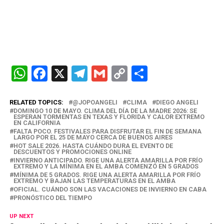
W
F
X
T
G
C
C
h
a
el
m
o
o
at
ce
e
ail
py
m
RELATED TOPICS:
@JOPOANGELI
CLIMA
DIEGO ANGELI
DOMINGO 10 DE MAYO. CLIMA DEL DÍA DE LA MADRE 2026: SE
s
b
gr
Li
p
ESPERAN TORMENTAS EN TEXAS Y FLORIDA Y CALOR EXTREMO
EN CALIFORNIA
FALTA POCO. FESTIVALES PARA DISFRUTAR EL FIN DE SEMANA
A
o
a
n
ar
LARGO POR EL 25 DE MAYO CERCA DE BUENOS AIRES
HOT SALE 2026. HASTA CUÁNDO DURA EL EVENTO DE
p
o
m
k
tir
DESCUENTOS Y PROMOCIONES ONLINE
INVIERNO ANTICIPADO. RIGE UNA ALERTA AMARILLA POR FRÍO
p
k
EXTREMO Y LA MÍNIMA EN EL AMBA COMENZÓ EN 5 GRADOS
MÍNIMA DE 5 GRADOS. RIGE UNA ALERTA AMARILLA POR FRÍO
EXTREMO Y BAJAN LAS TEMPERATURAS EN EL AMBA
OFICIAL. CUÁNDO SON LAS VACACIONES DE INVIERNO EN CABA
PRONÓSTICO DEL TIEMPO
UP NEXT