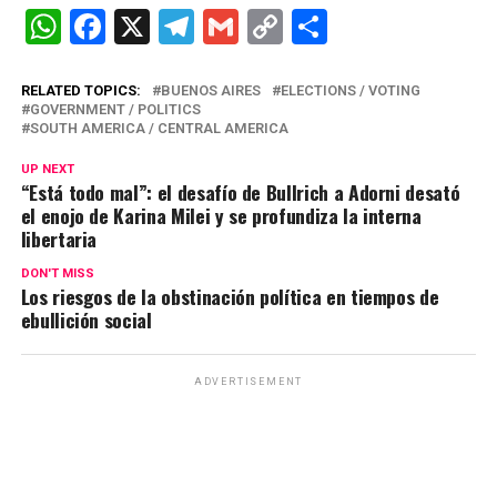
W
F
X
T
G
C
C
h
a
el
m
o
o
at
ce
e
ail
py
m
RELATED TOPICS:
BUENOS AIRES
ELECTIONS / VOTING
GOVERNMENT / POLITICS
s
b
gr
Li
p
SOUTH AMERICA / CENTRAL AMERICA
A
o
a
n
ar
UP NEXT
“Está todo mal”: el desafío de Bullrich a Adorni desató
p
o
m
k
tir
el enojo de Karina Milei y se profundiza la interna
p
k
libertaria
DON'T MISS
Los riesgos de la obstinación política en tiempos de
ebullición social
ADVERTISEMENT