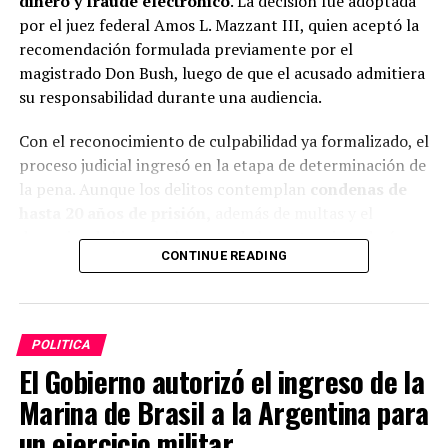
dinero y fraude electrónico
. La decisión fue adoptada
por el juez federal Amos L. Mazzant III, quien aceptó la
recomendación formulada previamente por el
magistrado Don Bush, luego de que el acusado admitiera
su responsabilidad durante una audiencia.
Con el reconocimiento de culpabilidad ya formalizado, el
proceso judicial ingresó en la etapa de determinación de
la pena. Aunque los delitos contemplan
condenas de
hasta 20 años de prisión,
además de multas y el
decomiso de bienes, el monto de la sentencia todavía no
CONTINUE READING
fue definido.
ADVERTISEMENT
POLITICA
El Gobierno autorizó el ingreso de la
Marina de Brasil a la Argentina para
un ejercicio militar