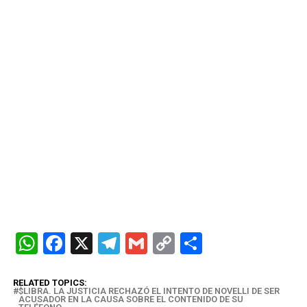
W
F
X
T
G
C
C
h
a
el
m
o
o
at
ce
e
ail
py
m
RELATED TOPICS:
$LIBRA. LA JUSTICIA RECHAZÓ EL INTENTO DE NOVELLI DE SER
ACUSADOR EN LA CAUSA SOBRE EL CONTENIDO DE SU