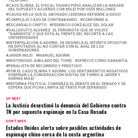
s
b
gr
Li
p
TELÉFONO
CASO $LIBRA. EL FISCAL TAIANO PIDIÓ ANALIZAR LA IMAGEN
A
o
a
n
ar
DEL SUPUESTO ACUERDO CON MILEI POR US$5 MILLONES
CAUSA EN LA QUE EL ABOGADO LEDESMA DEFIENDE A DIEGO
p
o
m
k
tir
COMPLEJO CASO DE CONTRABANDO
CONFORME A
ESCÁNDALO CRIPTO
FEDERICO GONZÁLEZ DEL SOLAR
p
k
GALLEGUITO ÁLVAREZ. EL PERONISTA QUE SE VOLVIÓ
“KARINISTA” Y QUE ESTÁ AL FRENTE DEL RECORTE A LAS
UNIVERSIDADES
INTERPELACIÓN A ADORNI. SE DESINFLA EL INTENTO OPOSITOR
EN DIPUTADOS AL NO CONTAR CON EL AVAL DE LOS
GOBERNADORES
JAVIER MILEI
MANUEL ADORNI
MISTERIOSO JUBILADO DEL TIGRE
OFRECIÓ COMO GARANTÍA
PENALISTA DE RECORRIDO Y PRESTIGIO
POR EL CASO $LIBRA Y ADORNI. LOS SENTIMIENTOS NEGATIVOS
DOMINAN LA CONVERSACIÓN DIGITAL EN TORNO A JAVIER Y
KARINA MILEI
REFORMA POLÍTICA. COMIENZA EL DEBATE EN EL SENADO Y SE
ESPERA QUE FICHA LIMPIA SE TRATE POR SEPARADO
UP NEXT
La Justicia desestimó la denuncia del Gobierno contra
TN por supuesto espionaje en la Casa Rosada
DON'T MISS
Estados Unidos alerta sobre posibles actividades de
espionaje chino cerca de la costa argentina