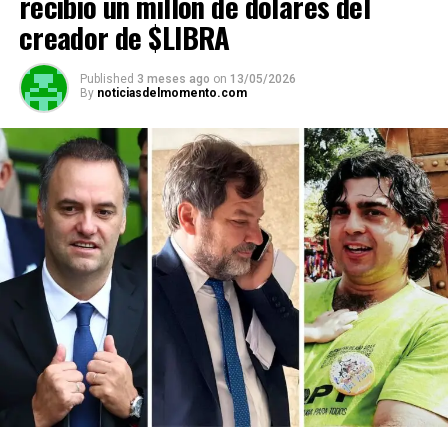
recibió un millón de dólares del
creador de $LIBRA
Published
3 meses ago
on
13/05/2026
By
noticiasdelmomento.com