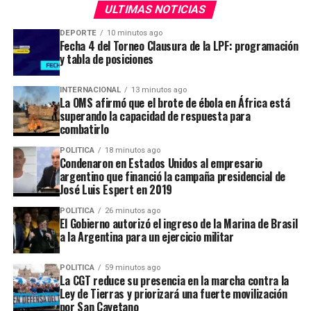
Esa operación forma parte de una investigación que
ULTIMAS NOTICIAS
lleva adelante el fiscal de San Isidro Fernando
DEPORTE
10 minutos ago
Domínguez, en una causa en la que Espert está
Fecha 4 del Torneo Clausura de la LPF: programación
ADVERTISEMENT
imputado por presunto lavado de dinero.
y tabla de posiciones
INTERNACIONAL
13 minutos ago
La OMS afirmó que el brote de ébola en África está
ADVERTISEMENT
superando la capacidad de respuesta para
combatirlo
POLITICA
18 minutos ago
Condenaron en Estados Unidos al empresario
argentino que financió la campaña presidencial de
José Luis Espert en 2019
POLITICA
26 minutos ago
El Gobierno autorizó el ingreso de la Marina de Brasil
a la Argentina para un ejercicio militar
POLITICA
59 minutos ago
La CGT reduce su presencia en la marcha contra la
Ley de Tierras y priorizará una fuerte movilización
por San Cayetano