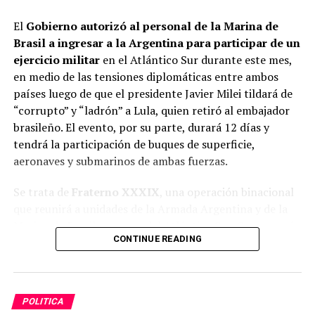
defensa para alcanzar un acuerdo
con la fiscalía
El
Gobierno autorizó al personal de la
Marina de
federal. En ese marco, reconoció haber captado millones
Brasil
a ingresar a la Argentina para participar de un
de dólares de inversores mediante la supuesta venta de
ejercicio militar
en el Atlántico Sur durante este mes,
aeronaves que, en realidad, nunca estuvieron
en medio de las tensiones diplomáticas entre ambos
disponibles para su comercialización.
países luego de que el presidente Javier Milei tildará de
“corrupto” y “ladrón” a Lula, quien retiró al embajador
Contrato que firmaron José Luis Espert y Fred Machado.
brasileño. El evento, por su parte, durará 12 días y
(Foto: Captura TN).
tendrá la participación de buques de superficie,
De acuerdo con la investigación, las maniobras se
aeronaves y submarinos de ambas fuerzas.
realizaban a través de las empresas South Aviation Inc. y
Pampa Aircraft Financing, vinculadas al empresario, con
Se trata de
Fraterno XXXIX
, una operación binacional
operaciones apoyadas en una sociedad radicada en
que reunirá a unidades de la Armada Argentina y de la
Oklahoma. Según la acusación, los inversores
Marina de Brasil en aguas del Atlántico Sur. Comenzará
entregaban dinero para adquirir
aviones que nunca
CONTINUE READING
a partir del 13 de agosto y se desarrollará entre las
fueron entregados.
Bases Navales Puerto Belgrano y Mar del Plata.
Leé también:
Tras retirar el capítulo sobre tierras, el
Gobierno asegura tener los votos para la media
POLITICA
ADVERTISEMENT
sanción de la Ley de propiedad privada