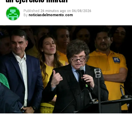
Published
26 minutos ago
on
06/08/2026
By
noticiasdelmomento.com
Inicialmente,
Machado se había declarado inocente
al ingresar al proceso judicial en Estados Unidos. Sin
embargo, posteriormente
modificó su estrategia de