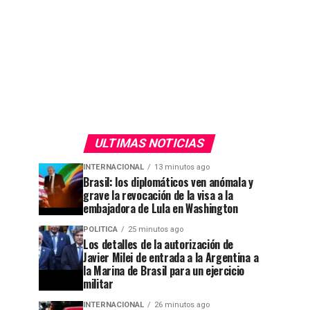
ULTIMAS NOTICIAS
INTERNACIONAL
13 minutos ago
Brasil: los diplomáticos ven anómala y
grave la revocación de la visa a la
embajadora de Lula en Washington
POLITICA
25 minutos ago
Los detalles de la autorización de
Javier Milei de entrada a la Argentina a
la Marina de Brasil para un ejercicio
militar
INTERNACIONAL
26 minutos ago