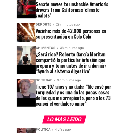
Senate moves to unshackle America’s
drivers from California’s ‘climate
zealots’
DEPORTE
29 minutos ago
Vozinha: más de 42.000 personas en
su presentación en Colo Colo
CHIMENTOS
33 minutos ago
¿Será rico? Roberto García Moritan
compartió la particular infusión que
prepara y toma antes de ir a dormir:
“Ayuda al sistema digestivo”
SOCIEDAD
37 minutos ago
Tiene 107 años y no duda: “Me casé por
terquedad y es una de las pocas cosas
de las que me arrepiento, pero a los 73
conocí el verdadero amor”
LO MAS LEIDO
POLITICA
4 días ago