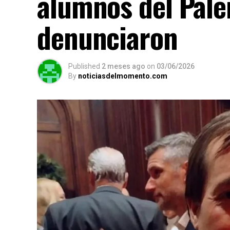
alumnos del Pale
denunciaron
Published
2 meses ago
on
03/06/2026
By
noticiasdelmomento.com