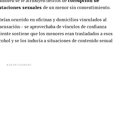
ambién se le atribuyen delitos de
corrupción de
ntaciones sexuales
de un menor sin consentimiento.
brían ocurrido en oficinas y domicilios vinculados al
acusación— se aprovechaba de vínculos de confianza
diente sostiene que los menores eran trasladados a esos
cohol y se los inducía a situaciones de contenido sexual
ADVERTISEMENT