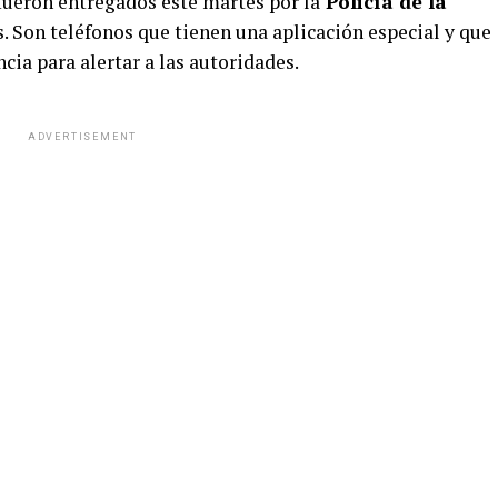
fueron entregados este martes por la
Policía de la
. Son teléfonos que tienen una aplicación especial y que
cia para alertar a las autoridades.
ADVERTISEMENT