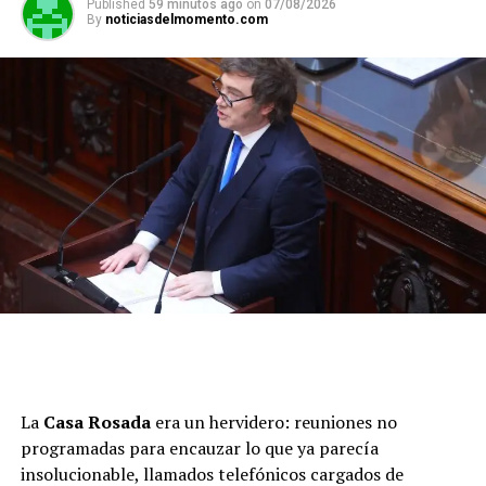
Published
59 minutos ago
on
07/08/2026
By
noticiasdelmomento.com
La
Casa Rosada
era un hervidero: reuniones no
programadas para encauzar lo que ya parecía
insolucionable, llamados telefónicos cargados de