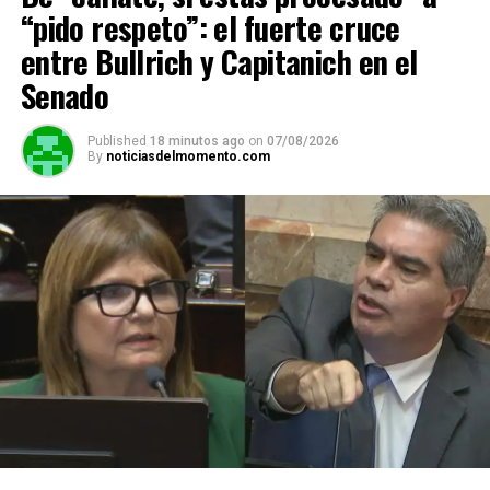
“pido respeto”: el fuerte cruce
entre Bullrich y Capitanich en el
Senado
Published
18 minutos ago
on
07/08/2026
By
noticiasdelmomento.com