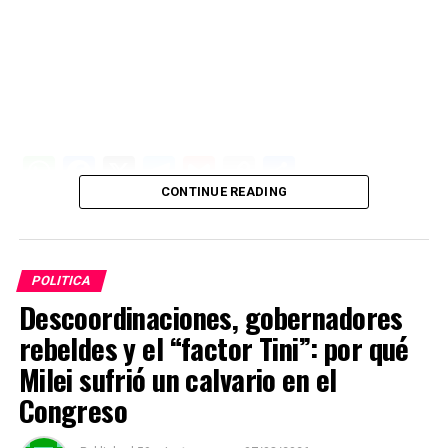
W
F
X
T
G
C
C
CONTINUE READING
h
a
el
m
o
o
at
ce
e
ail
py
m
s
b
gr
Li
p
POLITICA
A
o
a
n
ar
Descoordinaciones, gobernadores
p
o
m
k
tir
rebeldes y el “factor Tini”: por qué
p
k
Milei sufrió un calvario en el
Congreso