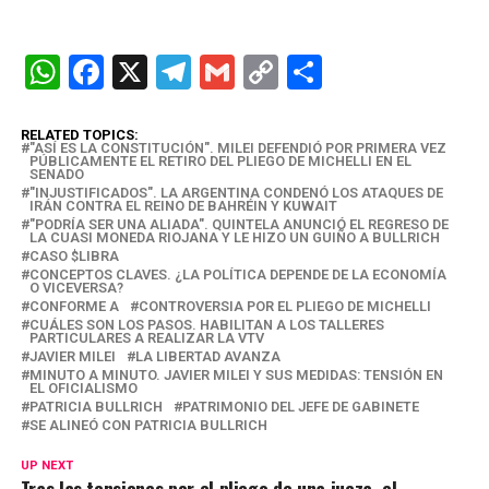
W
F
X
T
G
C
C
h
a
el
m
o
o
at
ce
e
ail
py
m
RELATED TOPICS:
"ASÍ ES LA CONSTITUCIÓN". MILEI DEFENDIÓ POR PRIMERA VEZ
PÚBLICAMENTE EL RETIRO DEL PLIEGO DE MICHELLI EN EL
s
b
gr
Li
p
SENADO
"INJUSTIFICADOS". LA ARGENTINA CONDENÓ LOS ATAQUES DE
A
o
a
n
ar
IRÁN CONTRA EL REINO DE BAHRÉIN Y KUWAIT
"PODRÍA SER UNA ALIADA". QUINTELA ANUNCIÓ EL REGRESO DE
p
o
m
k
tir
LA CUASI MONEDA RIOJANA Y LE HIZO UN GUIÑO A BULLRICH
CASO $LIBRA
p
k
CONCEPTOS CLAVES. ¿LA POLÍTICA DEPENDE DE LA ECONOMÍA
O VICEVERSA?
CONFORME A
CONTROVERSIA POR EL PLIEGO DE MICHELLI
CUÁLES SON LOS PASOS. HABILITAN A LOS TALLERES
PARTICULARES A REALIZAR LA VTV
JAVIER MILEI
LA LIBERTAD AVANZA
MINUTO A MINUTO. JAVIER MILEI Y SUS MEDIDAS: TENSIÓN EN
EL OFICIALISMO
PATRICIA BULLRICH
PATRIMONIO DEL JEFE DE GABINETE
SE ALINEÓ CON PATRICIA BULLRICH
UP NEXT
Tras las tensiones por el pliego de una jueza, el