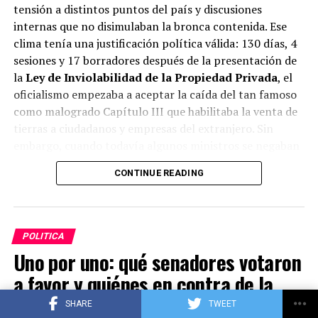
tensión a distintos puntos del país y discusiones
internas que no disimulaban la bronca contenida. Ese
clima tenía una justificación política válida: 130 días, 4
sesiones y 17 borradores después de la presentación de
la
Ley de Inviolabilidad de la Propiedad Privada
, el
oficialismo empezaba a aceptar la caída del tan famoso
como malogrado Capítulo III que habilitaba la venta de
tierras a ciudadanos y empresas del extranjero. Sin
embargo, cuando todavía algunos ministros se negaban
a digerir esa realidad, el grito de un funcionario de
CONTINUE READING
primerísimo nivel presagió el peor final.
-¡Cerramos la grieta! ¡No se puede creer, esto es una
cosa de locos! Listo, cerremos todo…
POLITICA
Uno por uno: qué senadores votaron
a favor y quiénes en contra de la
ADVERTISEMENT
Ley de Propiedad Privada
SHARE
TWEET