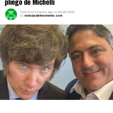
pliego de Michelli
Published
2 meses ago
on
04/06/2026
By
noticiasdelmomento.com