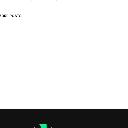
semana largo por el...
s
MORE POSTS