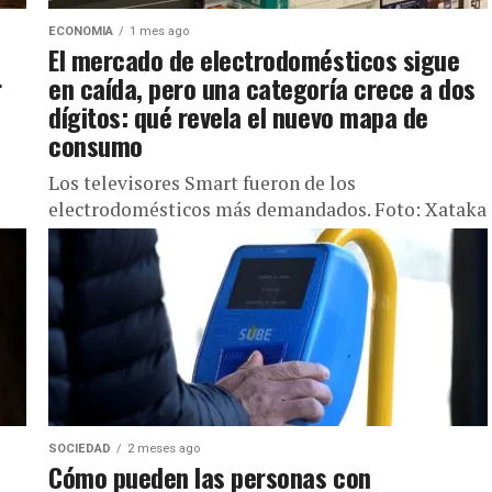
ECONOMIA
1 mes ago
El mercado de electrodomésticos sigue
r
en caída, pero una categoría crece a dos
dígitos: qué revela el nuevo mapa de
consumo
Los televisores Smart fueron de los
electrodomésticos más demandados. Foto: Xataka
En un mercado en el que los consumidores siguen
eligiendo con cautela y postergan muchas...
SOCIEDAD
2 meses ago
s
Cómo pueden las personas con