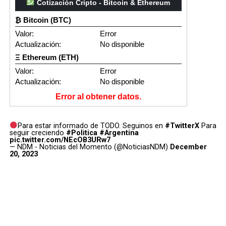
Cotización Cripto - Bitcoin & Ethereum
₿ Bitcoin (BTC)
Valor:
Error
Actualización:
No disponible
Ξ Ethereum (ETH)
Valor:
Error
Actualización:
No disponible
Error al obtener datos.
Para estar informado de TODO. Seguinos en
#TwitterX
Para
seguir creciendo
#Politica
#Argentina
pic.twitter.com/NEcOB3URw7
— NDM - Noticias del Momento (@NoticiasNDM)
December
20, 2023