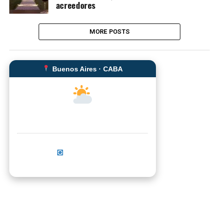
acreedores
MORE POSTS
Buenos Aires · CABA
--°C
Sensación térmica: --°C
Actualizar ahora
No se pudo cargar el clima