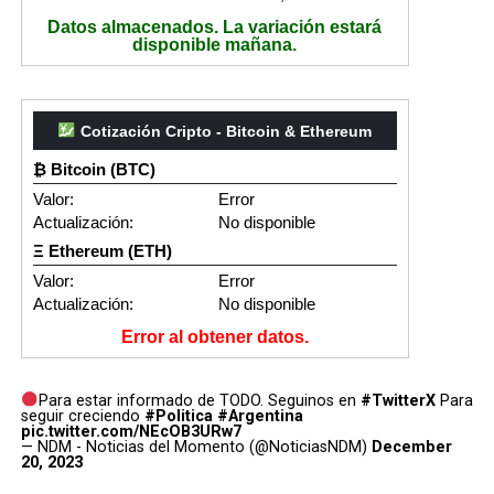
Datos almacenados. La variación estará
disponible mañana.
Cotización Cripto - Bitcoin & Ethereum
₿ Bitcoin (BTC)
Valor:
Error
Actualización:
No disponible
Ξ Ethereum (ETH)
Valor:
Error
Actualización:
No disponible
Error al obtener datos.
Para estar informado de TODO. Seguinos en
#TwitterX
Para
seguir creciendo
#Politica
#Argentina
pic.twitter.com/NEcOB3URw7
— NDM - Noticias del Momento (@NoticiasNDM)
December
20, 2023