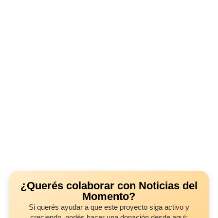
¿Querés colaborar con Noticias del
Momento?
Si querés ayudar a que este proyecto siga activo y
creciendo, podés hacer una donación desde aquí: