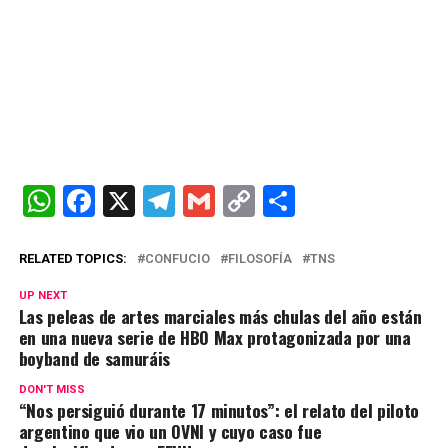
W
F
X
T
G
C
C
h
a
el
m
o
o
at
ce
e
ail
py
m
RELATED TOPICS:
CONFUCIO
FILOSOFÍA
TNS
s
b
gr
Li
p
UP NEXT
Las peleas de artes marciales más chulas del año están
A
o
a
n
ar
en una nueva serie de HBO Max protagonizada por una
p
o
m
k
tir
boyband de samuráis
p
k
DON'T MISS
“Nos persiguió durante 17 minutos”: el relato del piloto
argentino que vio un OVNI y cuyo caso fue