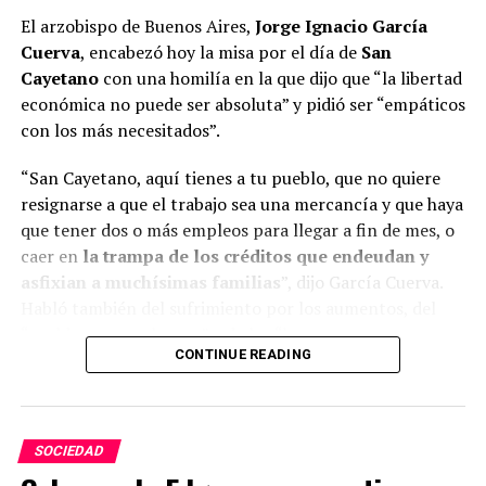
El arzobispo de Buenos Aires,
Jorge Ignacio García
Podéis verlo abajo:
Cuerva
, encabezó hoy la misa por el día de
San
Cayetano
con una homilía en la que dijo que “la libertad
Kingdom Hearts Collection
económica no puede ser absoluta” y pidió ser “empáticos
stickers will be given out at
con los más necesitados”.
select Toy Story 5
“San Cayetano, aquí tienes a tu pueblo, que no quiere
screenings in Japan from
resignarse a que el trabajo sea una mercancía y que haya
today!
que tener dos o más empleos para llegar a fin de mes, o
caer en
la trampa de los créditos que endeudan y
pic.twitter.com/9VEhYN88n
asfixian a muchísimas familias
”, dijo García Cuerva.
2
Habló también del sufrimiento por los aumentos, del
“sueldo que no alcanza” y de los “hermanos que
CONTINUE READING
revuelven la basura para comer”.
— Genki
(@Genki_JPN)
August 7, 2026
ADVERTISEMENT
SOCIEDAD
¿Qué os ha parecido esta información? No dudéis en