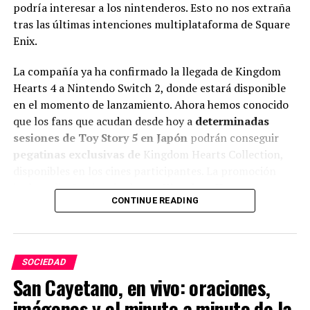
podría interesar a los nintenderos. Esto no nos extraña
tras las últimas intenciones multiplataforma de Square
Enix.
La compañía ya ha confirmado la llegada de Kingdom
Hearts 4 a Nintendo Switch 2, donde estará disponible
en el momento de lanzamiento. Ahora hemos conocido
que los fans que acudan desde hoy a
determinadas
sesiones de Toy Story 5 en Japón
podrán conseguir
pegatinas exclusivas de
Kingdom Hearts Collection,
disponibles en los cines participantes. La promoción
incluye diseños inspirados en
Kingdom Hearts
CONTINUE READING
Collection I-III
, por lo que los asistentes podrán
llevarse un recuerdo especial de la saga durante la
proyección.
SOCIEDAD
San Cayetano, en vivo: oraciones,
ADVERTISEMENT
imágenes y el minuto a minuto de la