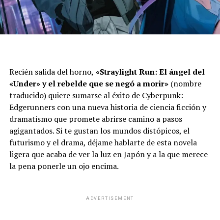
Pasadas las 12 horas, las entidades que convocan a la
marcha de San Cayetano ya se encuentran en las calles.
Entre ellas, figuran la
UTEP
(Unión de Trabajadores de
la Economía Popular), la
CGT
(Confederación General
del Trabajo), la
CTA
,
organismos de Derechos
Humanos
,
Abuelas de Plaza de Mayo
,
Madres de
Recién salida del horno,
«
Straylight Run: El ángel del
Plaza de Mayo Línea Fundadora
.
«Under» y el rebelde que se negó a morir»
(nombre
traducido) quiere sumarse al éxito de Cyberpunk:
Edgerunners con una nueva historia de ciencia ficción y
dramatismo que promete abrirse camino a pasos
Kingdom Hearts
agigantados. Si te gustan los mundos distópicos, el
futurismo y el drama, déjame hablarte de esta novela
W
F
X
T
G
C
C
ligera que acaba de ver la luz en Japón y a la que merece
la pena ponerle un ojo encima.
h
a
el
m
o
o
at
ce
e
ail
py
m
s
b
gr
Li
p
ADVERTISEMENT
A
o
a
n
ar