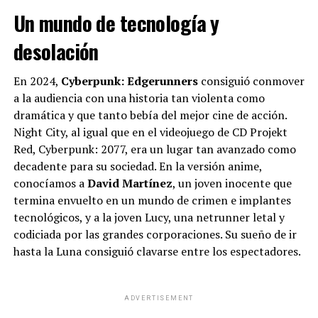
ante
LA NACION
.
Un mundo de tecnología y
El trabajador mencionó el aumento de los gastos
desolación
cotidianos y la incertidumbre laboral, aunque remarcó
que su presencia en San Cayetano va más allá de la
En 2024,
Cyberpunk: Edgerunners
consiguió conmover
situación económica. “
Yo vine a pedir paz, salud y
a la audiencia con una historia tan violenta como
trabajo. Para mi familia y para la Argentina”
, afirmó.
dramática y que tanto bebía del mejor cine de acción.
Night City, al igual que en el videojuego de CD Projekt
Red, Cyberpunk: 2077, era un lugar tan avanzado como
ADVERTISEMENT
decadente para su sociedad. En la versión anime,
conocíamos a
David Martínez
, un joven inocente que
termina envuelto en un mundo de crimen e implantes
tecnológicos, y a la joven Lucy, una netrunner letal y
codiciada por las grandes corporaciones. Su sueño de ir
hasta la Luna consiguió clavarse entre los espectadores.
ADVERTISEMENT