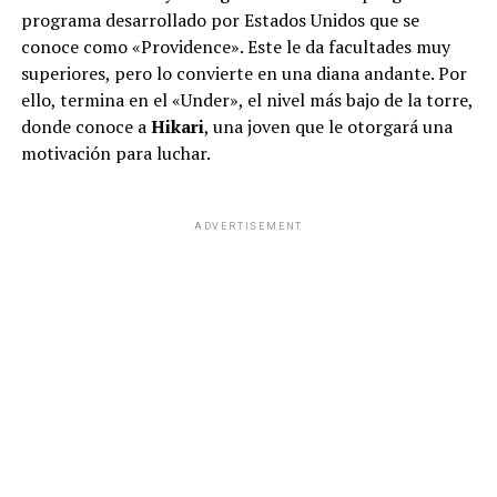
programa desarrollado por Estados Unidos que se
conoce como «Providence». Este le da facultades muy
superiores, pero lo convierte en una diana andante. Por
ello, termina en el «Under», el nivel más bajo de la torre,
donde conoce a
Hikari
, una joven que le otorgará una
motivación para luchar.
No todos los que se acercan al santuario llegan con un
pedido personal. Laura Valdés, de 24 años, empleada
administrativa y vecina de Flores, contó que mantiene
ADVERTISEMENT
una tradición familiar y que este año decidió acercarse
principalmente para agradecer.
ADVERTISEMENT