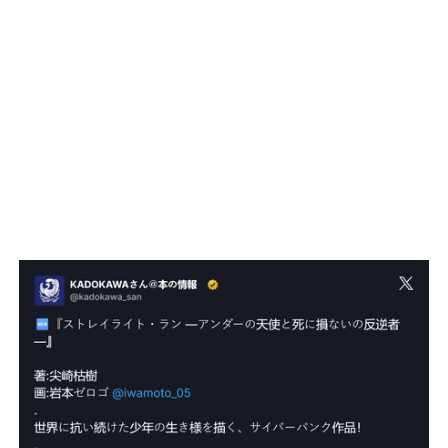
“Tengo trabajo y sé que hoy poder decir eso no es
poca cosa. Por eso vengo a agradecer”
, señaló a
LA
NACION
. Su oración, explicó, está enfocada tanto en su
familia como en quienes atraviesan dificultades.