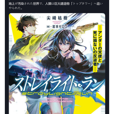
“Cuando venís acá ves personas que están atravesando
situaciones mucho más difíciles que la tuya y te cambia
un poco la perspectiva. Yo agradezco lo que tengo y
pido poder conservarlo, pero también que los demás
tengan su oportunidad”, afirmó.
Petrona Zeballo tiene 40 años, es ama de casa y espera
desde las 4.30. Nunca antes había venido un 7 de agosto.
Esta vez tuvo un motivo concreto:
su marido está
desempleado y en su casa hay cuatro hijos. “Tengo
cuatro hijos y mi marido está sin trabajo. Es la
primera vez que vengo.
Quiero que San Cayetano me
escuche, que escuche a los que tenemos hambre”,
cuenta a LA NACION.
ADVERTISEMENT