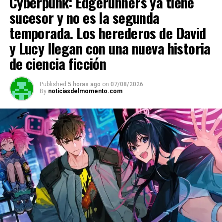
Cyberpunk: Edgerunners ya tiene
compartir vuestra opinión en los comentarios.
sucesor y no es la segunda
temporada. Los herederos de David
Fuente.
y Lucy llegan con una nueva historia
de ciencia ficción
ADVERTISEMENT
Published
5 horas ago
on
07/08/2026
By
noticiasdelmomento.com