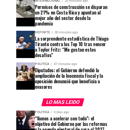
INTERNACIONAL
20 minutos ago
Permisos de construcción se disparan
un 21% en Costa Rica y apuntan al
mejor año del sector desde la
pandemia
DEPORTE
30 minutos ago
La sorprendente estadística de Thiago
Tirante contra los Top 10 tras vencer
a Taylor Fritz: “Me gustan estos
desafíos”
POLITICA
47 minutos ago
Diputados: el Gobierno defendió la
ampliación de la Inocencia Fiscal y la
oposición denunció que beneficia a
evasores
LO MAS LEIDO
POLITICA
4 días ago
“Vamos a acelerar con todo”: el
objetivo del Gobierno por las reformas
y la agenda electoral de cara al 2027