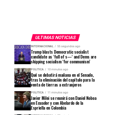
ULTIMAS NOTICIAS
INTERNACIONAL
55 segundos ago
Trump blasts Democratic socialist
candidate as ‘full of s—‘ and Dems are
skipping socialism ‘for communism’
POLITICA
10 minutos ago
Qué se debatirá mañana en el Senado,
tras la eliminación del capítulo para la
venta de tierras a extranjeros
POLITICA
11 minutos ago
Javier Milei se reunirá con Daniel Noboa
en Ecuador y con Abelardo de la
Espriella en Colombia