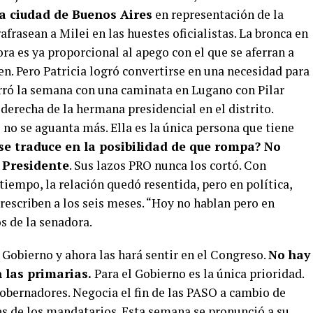
la ciudad de Buenos Aires
en representación de la
rafrasean a Milei en las huestes oficialistas. La bronca en
ora es ya proporcional al apego con el que se aferran a
rten. Pero Patricia logró convertirse en una necesidad para
cerró la semana con una caminata en Lugano con Pilar
erecha de la hermana presidencial en el distrito.
 no se aguanta más. Ella es la única persona que tiene
se traduce en la posibilidad de que rompa? No
 Presidente
. Sus lazos PRO nunca los cortó. Con
iempo, la relación quedó resentida, pero en política,
prescriben a los seis meses. “Hoy no hablan pero en
s de la senadora.
 Gobierno y ahora las hará sentir en el Congreso.
No hay
 las primarias.
Para el Gobierno es la única prioridad.
gobernadores. Negocia el fin de las PASO a cambio de
es de los mandatarios. Esta semana se pronunció a su