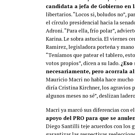
candidata a jefa de Gobierno en 
libertarios. “Locos si, boludos no”, pa
el círculo presidencial hacia la senad
Adroni. “Para ella, frío polar”, advie
Karina. Le sobra astucia. El viernes 
Ramirez, legisladora porteña y mano d
“Teníamos que patear el tablero, esto
votos propios”, dicen a su lado.
¿Eso 
necesariamente, pero acorrala al
Mauricio Macri no habla hace mucho t
diría Cristina Kirchner, los agravios 
algunos meses no sé”, deslizan ladero
Macri ya marcó sus diferencias con el
apoyo del PRO para que se anulen
Diego Santilli teje acuerdos con los 
garantizar las respectivas reeleccion