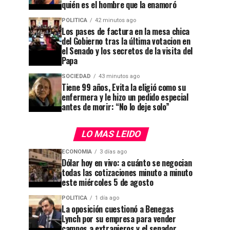
quién es el hombre que la enamoró
POLITICA
42 minutos ago
Los pases de factura en la mesa chica
del Gobierno tras la última votacion en
el Senado y los secretos de la visita del
Papa
SOCIEDAD
43 minutos ago
Tiene 99 años, Evita la eligió como su
enfermera y le hizo un pedido especial
antes de morir: “No lo deje solo”
LO MAS LEIDO
ECONOMIA
3 días ago
Dólar hoy en vivo: a cuánto se negocian
todas las cotizaciones minuto a minuto
este miércoles 5 de agosto
POLITICA
1 día ago
La oposición cuestionó a Benegas
Lynch por su empresa para vender
campos a extranjeros y el senador