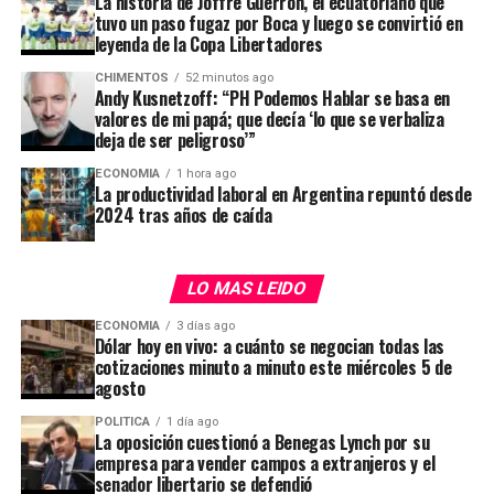
La historia de Joffre Guerrón, el ecuatoriano que
Si bien son pocos los que se atreven a vaticinar
tuvo un paso fugaz por Boca y luego se convirtió en
resultados y muchos menos los que creen que podrán
leyenda de la Copa Libertadores
consolidar un gobernador violeta en el interior, las
CHIMENTOS
52 minutos ago
provincias de
Tierra del Fuego, Mendoza
y
Salta
Andy Kusnetzoff: “PH Podemos Hablar se basa en
valores de mi papá; que decía ‘lo que se verbaliza
alimentan las expectativas
de los más optimistas. En
deja de ser peligroso’”
cuarto lugar aparece
Buenos Aires
, un desafío mayor.
ECONOMIA
1 hora ago
La productividad laboral en Argentina repuntó desde
En Balcarce 50 sostienen que una de las posibilidades de
2024 tras años de caída
arrebatarle el bastión histórico al justicialismo, con los
libertarios encolumnados detrás de
Diego Santilli,
es
En Balcarce 50 se mostraron cautelosos y evitaron
que el peronismo mantenga la división que impera entre
LO MAS LEIDO
adelantar definiciones, pero ratificaron que las opciones
el actual gobernador
y el espacio que lidera la titular del
bajo evaluación del Presidente podrían condicionarse a
PJ.
ECONOMIA
3 días ago
Dólar hoy en vivo: a cuánto se negocian todas las
la configuración de acuerdos políticos más amplios.
cotizaciones minuto a minuto este miércoles 5 de
agosto
“Por ahora no hay que hacer futurología pero hay
ADVERTISEMENT
espacios que son los obvios para el diálogo”, aseguraron
POLITICA
1 día ago
La oposición cuestionó a Benegas Lynch por su
fuentes oficiales en relación a sectores que se han
empresa para vender campos a extranjeros y el
movido en tándem con el Gobierno durante los
senador libertario se defendió