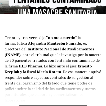
Con la decisión de presentar candidatos propios en las
provincias peronistas, el oficialismo se inclina por
acordar listas conjuntas o establecer criterios de
Treinta y tres veces dijo “
no me acuerdo
” la
competencia
con los mandatarios provinciales de
farmacéutica
Alejandra Mantecón Fumadó
, ex
buena sintonía. “Todo se va definiendo en función del
directora del
Instituto Nacional de Medicamentos
calendario, pero la discusión será provincia por
(INAME)
, ante el tribunal que la investiga por la muerte
provincia”, plantearon ante este medio.
de 90 pacientes tratados con fentanilo contaminado de
la firma
HLB Pharma
. Lo hizo ante el juez
Ernesto
La fragmentación que atraviesa al peronismo parece
Kreplak
y la fiscal
María Roteta
. De esa manera esquivó
beneficiar los cálculos electorales que sobrevuelan en
responder sobre aspectos centrales de su gestión al
Casa Rosada, que descuenta que, con Cristina Kirchner
frente del organismo del Estado que tiene poder de
presa e impedida para competir,
el mejor escenario
policía sobre la calidad de los medicamentos y sueros
sería que
el candidato sea el gobernador de Buenos
parenterales que elaboran y comercializan los
Aires, Axel Kicillof
. “
Lo central es que esté en las
laboratorios.
antípodas del modelo que quiere Milei”,