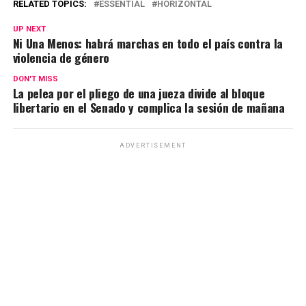
at
ce
e
ail
py
m
RELATED TOPICS:
ESSENTIAL
HORIZONTAL
s
b
gr
Li
p
UP NEXT
Ni Una Menos: habrá marchas en todo el país contra la
A
o
a
n
ar
violencia de género
p
o
m
k
tir
DON'T MISS
p
k
La pelea por el pliego de una jueza divide al bloque
libertario en el Senado y complica la sesión de mañana
ADVERTISEMENT