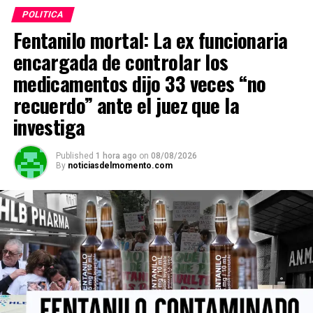
POLITICA
ADVERTISEMENT
Fentanilo mortal: La ex funcionaria
encargada de controlar los
medicamentos dijo 33 veces “no
recuerdo” ante el juez que la
investiga
Published
1 hora ago
on
08/08/2026
By
noticiasdelmomento.com