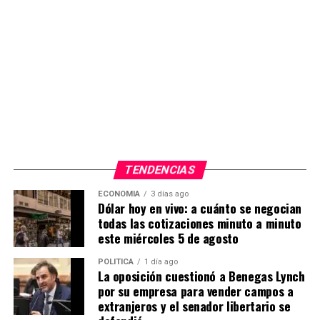
Eugenia) Vidal, con el peronismo dividido. Ellos
tienen
un quilombo bárbaro y nosotros lo estamos
desaprovechando
”, planteó un legislador violeta ante
este medio. “Soy optimista.
Estamos competitivos en
la provincia. El colorado mide bien
”, destacaron desde
el espacio.
TENDENCIAS
ECONOMIA
3 días ago
Dólar hoy en vivo: a cuánto se negocian
todas las cotizaciones minuto a minuto
La inspección del 28 de noviembre de 2024 en
este miércoles 5 de agosto
Laboratorio Ramallo
—donde se elaboró el fentanilo
contaminado con dos bacterias— fue el punto de partida
POLITICA
1 día ago
La oposición cuestionó a Benegas Lynch
formal del expediente en el máximo organismo de
por su empresa para vender campos a
control. Mantecón Fumadó explicó que la decisión de
extranjeros y el senador libertario se
Entre los motivos que señalaron no pesa tanto el buen
inspeccionarlo recayó en la
Dirección de Fiscalización