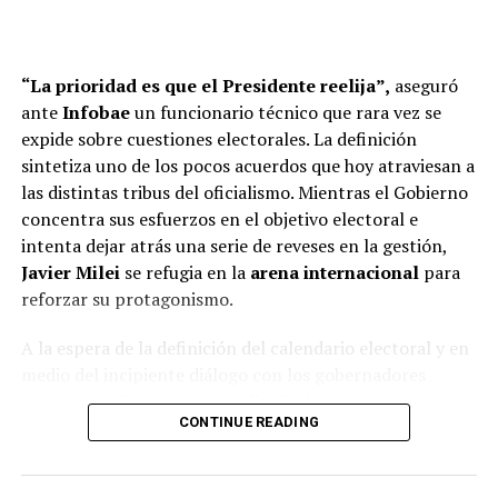
“La prioridad es que el Presidente reelija”,
aseguró
ante
Infobae
un funcionario técnico que rara vez se
expide sobre cuestiones electorales. La definición
sintetiza uno de los pocos acuerdos que hoy atraviesan a
las distintas tribus del oficialismo. Mientras el Gobierno
concentra sus esfuerzos en el objetivo electoral e
intenta dejar atrás una serie de reveses en la gestión,
Javier Milei
se refugia en la
arena internacional
para
reforzar su protagonismo.
A la espera de la definición del calendario electoral y en
medio del incipiente diálogo con los gobernadores
aliados, La Libertad Avanza
diseña la estrategia
que
CONTINUE READING
desplegará rumbo a los comicios presidenciales de 2027,
que deberá determinar antes de fin de año.