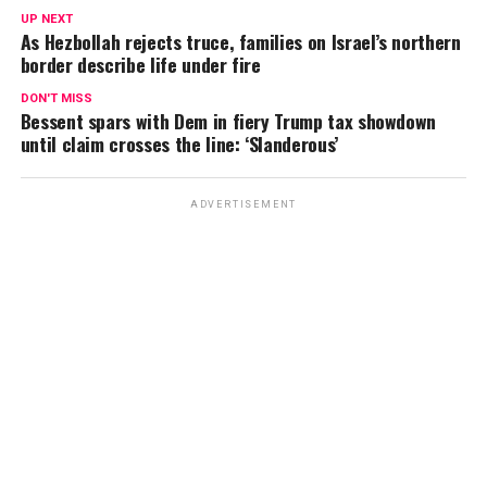
s
b
gr
Li
p
UP NEXT
A
o
a
n
ar
As Hezbollah rejects truce, families on Israel’s northern
border describe life under fire
p
o
m
k
tir
p
k
DON'T MISS
Bessent spars with Dem in fiery Trump tax showdown
until claim crosses the line: ‘Slanderous’
ADVERTISEMENT