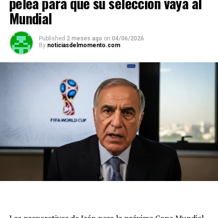
pelea para que su selección vaya al
Mundial
Published
2 meses ago
on
04/06/2026
By
noticiasdelmomento.com