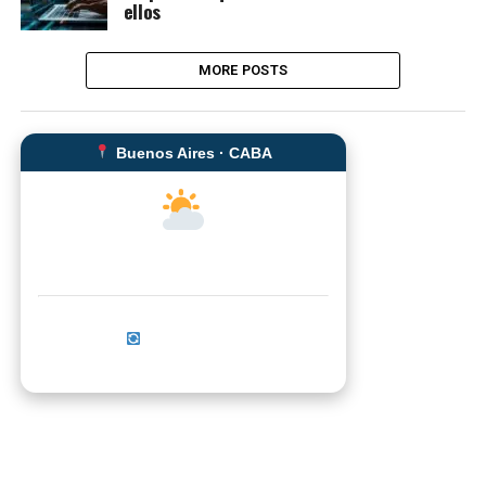
ellos
MORE POSTS
Buenos Aires · CABA
--°C
Sensación térmica: --°C
Actualizar ahora
No se pudo cargar el clima