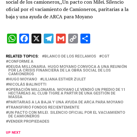
social de los camioneros,,Un pacto con Milei. Silencio
oficial por el vaciamiento de Camioneros, paritarias a la
baja y una ayuda de ARCA para Moyano
W
F
X
T
G
C
C
h
a
el
m
o
o
at
ce
e
ail
py
m
RELATED TOPICS:
BLANCO DE LOS RECLAMOS
CGT
CONFORME A
s
b
gr
Li
p
DEUDA MILLONARIA. HUGO MOYANO CONVOCA A UNA REUNIÓN
POR LA CRISIS FINANCIERA DE LA OBRA SOCIAL DE LOS
CAMIONEROS
A
o
a
n
ar
HUGO MOYANO
LILIANA ESTHER ZULET
p
o
m
k
tir
NICOLÁS BALINOTTI
OPERACIÓN MILLONARIA. MOYANO LE VENDIÓ UN PREDIO DE 11
HECTÁREAS AL CLUB TIGRE A PARTIR DE UNA GESTIÓN DE
p
k
MASSA
PARITARIAS A LA BAJA Y UNA AYUDA DE ARCA PARA MOYANO
TRANSFIRIÓ FONDOS RECIENTEMENTE
UN PACTO CON MILEI. SILENCIO OFICIAL POR EL VACIAMIENTO
DE CAMIONEROS
VENDER PROPIEDADES
UP NEXT