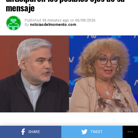
mensaje
Published
36 minutos ago
on
06/08/2026
By
noticiasdelmomento.com
SHARE
TWEET
El anuncio de la
visita del papa León XIV a la