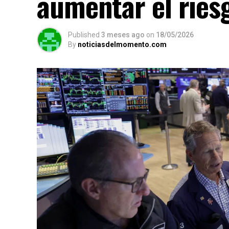
aumentar el ries
Published
3 meses ago
on
18/05/2026
By
noticiasdelmomento.com