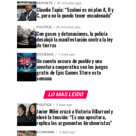
DEPORTE
41 minutos ago
Claudio Tapia: “Scaloni es mi plan A, B y
C, pero no lo puedo tener encadenado”
POLITICA
46 minutos ago
Con gases y detonaciones, la policía
desalojó la manifestación contra la ley
de tierras
SOCIEDAD
1 hora ago
Un cuento oscuro de pueblo y una
aventura cooperativa son los juegos
gratis de Epic Games Store esta
semana
LO MAS LEIDO
POLITICA
3 días ago
Javier Milei cruzó a Victoria Villarruel y
elevó la tensión: “Es una opositora,
replica los argumentos kirchneristas”
ECONOMIA
2 días ago