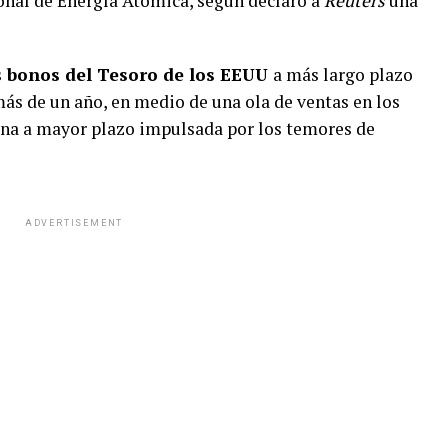
onal de Energía Atómica, según declaró a
Reuters
una
s
bonos del Tesoro de los EEUU
a más largo plazo
ás de un año, en medio de una ola de ventas en los
na a mayor plazo impulsada por los temores de
ADVERTISEMENT