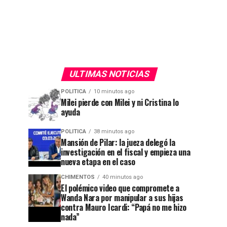
ULTIMAS NOTICIAS
POLITICA
10 minutos ago
Milei pierde con Milei y ni Cristina lo
ayuda
POLITICA
38 minutos ago
Mansión de Pilar: la jueza delegó la
investigación en el fiscal y empieza una
nueva etapa en el caso
CHIMENTOS
40 minutos ago
El polémico video que compromete a
Wanda Nara por manipular a sus hijas
contra Mauro Icardi: “Papá no me hizo
nada”