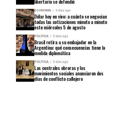
libertario se defendió
ECONOMIA
3 días ago
Dólar hoy en vivo: a cuánto se negocian
todas las cotizaciones minuto a minuto
este miércoles 5 de agosto
POLITICA
3 días ago
Brasil retira a su embajador en la
Argentina: qué consecuencias tiene la
medida diplomática
POLITICA
3 días ago
Las centrales obreras y los
movimientos sociales anunciaron dos
días de conflicto callejero