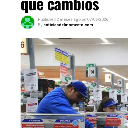
qué cambios
Published
2 meses ago
on
07/06/2026
By
noticiasdelmomento.com