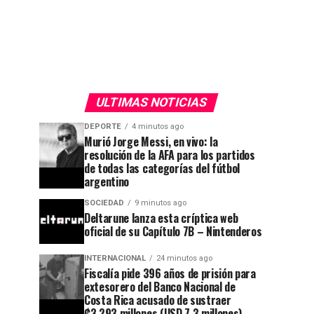
ULTIMAS NOTICIAS
DEPORTE
4 minutos ago
Murió Jorge Messi, en vivo: la
resolución de la AFA para los partidos
de todas las categorías del fútbol
argentino
SOCIEDAD
9 minutos ago
Deltarune lanza esta críptica web
oficial de su Capítulo 7B – Nintenderos
INTERNACIONAL
24 minutos ago
Fiscalía pide 396 años de prisión para
extesorero del Banco Nacional de
Costa Rica acusado de sustraer
₡3,293 millones (USD 7.3 millones)