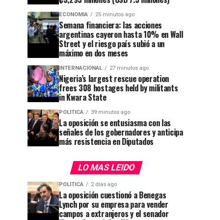
ECONOMIA
25 minutos ago
Semana financiera: las acciones
argentinas cayeron hasta 10% en Wall
Street y el riesgo país subió a un
máximo en dos meses
INTERNACIONAL
27 minutos ago
Nigeria’s largest rescue operation
frees 308 hostages held by militants
in Kwara State
POLITICA
39 minutos ago
La oposición se entusiasma con las
señales de los gobernadores y anticipa
más resistencia en Diputados
LO MAS LEIDO
POLITICA
2 días ago
La oposición cuestionó a Benegas
Lynch por su empresa para vender
campos a extranjeros y el senador