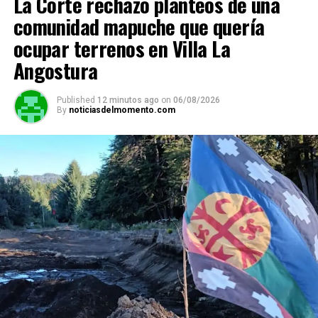
La Corte rechazó planteos de una
comunidad mapuche que quería
ocupar terrenos en Villa La
Angostura
Published
12 minutos ago
on
06/08/2026
By
noticiasdelmomento.com