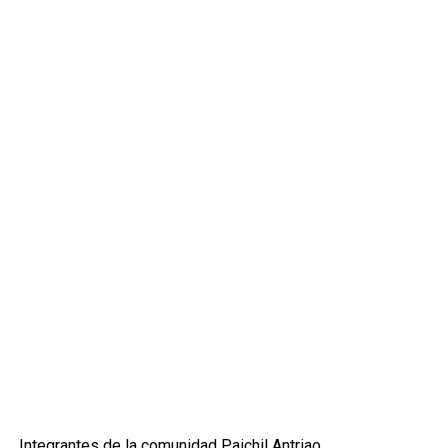
Integrantes de la comunidad Paichil Antriao