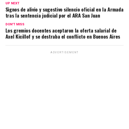
s
b
gr
Li
p
UP NEXT
Signos de alivio y sugestivo silencio oficial en la Armada
A
o
a
n
ar
tras la sentencia judicial por el ARA San Juan
p
o
m
k
tir
DON'T MISS
p
k
Los gremios docentes aceptaron la oferta salarial de
Axel Kicillof y se destraba el conflicto en Buenos Aires
ADVERTISEMENT