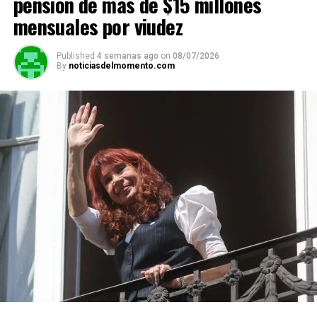
pensión de más de $15 millones
mensuales por viudez
Published
4 semanas ago
on
08/07/2026
By
noticiasdelmomento.com