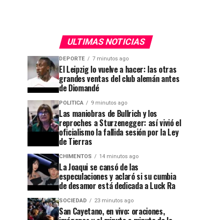
ULTIMAS NOTICIAS
DEPORTE
7 minutos ago
El Leipzig lo vuelve a hacer: las otras
grandes ventas del club alemán antes
de Diomandé
POLITICA
9 minutos ago
Las maniobras de Bullrich y los
reproches a Sturzenegger: así vivió el
oficialismo la fallida sesión por la Ley
de Tierras
CHIMENTOS
14 minutos ago
La Joaqui se cansó de las
especulaciones y aclaró si su cumbia
de desamor está dedicada a Luck Ra
SOCIEDAD
23 minutos ago
San Cayetano, en vivo: oraciones,