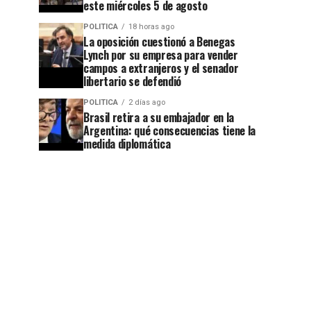
este miércoles 5 de agosto
POLITICA
18 horas ago
La oposición cuestionó a Benegas
Lynch por su empresa para vender
campos a extranjeros y el senador
libertario se defendió
POLITICA
2 días ago
Brasil retira a su embajador en la
Argentina: qué consecuencias tiene la
medida diplomática