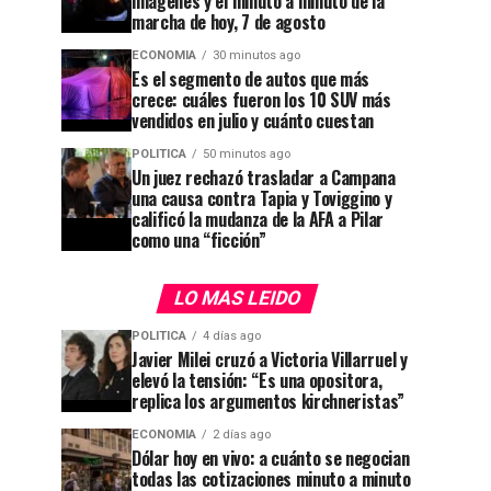
imágenes y el minuto a minuto de la
marcha de hoy, 7 de agosto
ECONOMIA
30 minutos ago
Es el segmento de autos que más
crece: cuáles fueron los 10 SUV más
vendidos en julio y cuánto cuestan
POLITICA
50 minutos ago
Un juez rechazó trasladar a Campana
una causa contra Tapia y Toviggino y
calificó la mudanza de la AFA a Pilar
como una “ficción”
LO MAS LEIDO
POLITICA
4 días ago
Javier Milei cruzó a Victoria Villarruel y
elevó la tensión: “Es una opositora,
replica los argumentos kirchneristas”
ECONOMIA
2 días ago
Dólar hoy en vivo: a cuánto se negocian
todas las cotizaciones minuto a minuto