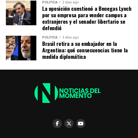
s
b
gr
Li
p
POLITICA
2 días ago
La oposición cuestionó a Benegas Lynch
A
o
a
n
ar
por su empresa para vender campos a
extranjeros y el senador libertario se
p
o
m
k
tir
defendió
p
k
POLITICA
3 días ago
Brasil retira a su embajador en la
Argentina: qué consecuencias tiene la
medida diplomática