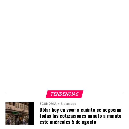
TENDENCIAS
W
F
X
T
G
C
C
ECONOMIA
3 días ago
Dólar hoy en vivo: a cuánto se negocian
h
a
el
m
o
o
todas las cotizaciones minuto a minuto
este miércoles 5 de agosto
at
ce
e
ail
py
m