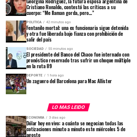
dominada por retrocesos
Georgina Rodríguez, la futura esposa argentina de
Cristiano Ronaldo, contestó las críticas a su
cuerpo: “Me llaman gorda, pero…”
POLITICA
42 minutos ago
Fentanilo mortal: una ex funcionaria sigue detenida
y otra fue liberada bajo fianza con prohibición de
Desregulaciones,
salir del país
inversiones en tecnología y
SOCIEDAD
55 minutos ago
El presidente del Banco del Chaco fue internado con
apertura de la economía
pronóstico reservado tras sufrir un choque múltiple
fueron claves para el
en la ruta 89
aumento de la eficiencia de
DEPORTE
1 hora ago
Un zaguero del Barcelona para Mac Allister
la economía en su conjunto
W
F
X
T
G
C
C
h
a
el
m
o
o
LO MAS LEIDO
at
ce
e
ail
py
m
ECONOMIA
3 días ago
La productividad laboral
s
b
gr
Li
p
Dólar hoy en vivo: a cuánto se negocian todas las
cotizaciones minuto a minuto este miércoles 5 de
puede mejorar aun cuando
A
o
a
n
ar
agosto