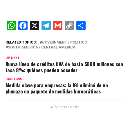
W
F
X
T
G
C
C
h
a
el
m
o
o
at
ce
e
ail
py
m
RELATED TOPICS:
GOVERNMENT / POLITICS
SOUTH AMERICA / CENTRAL AMERICA
s
b
gr
Li
p
UP NEXT
A
o
a
n
ar
Nueva línea de créditos UVA de hasta $800 millones con
tasa 8%: quiénes pueden acceder
p
o
m
k
tir
p
k
DON'T MISS
Medida clave para empresas: la IGJ eliminó de un
plumazo un paquete de medidas burocráticas
ADVERTISEMENT