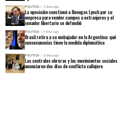
la economía se achica. Si la
p
o
m
k
tir
POLITICA
2 días ago
La oposición cuestionó a Benegas Lynch por su
producción cae menos que
p
k
empresa para vender campos a extranjeros y el
las horas trabajadas, el
senador libertario se defendió
cociente sube y la
POLITICA
3 días ago
Brasil retira a su embajador en la Argentina: qué
productividad por hora
consecuencias tiene la medida diplomática
mejora dentro de un
POLITICA
3 días ago
Las centrales obreras y los movimientos sociales
contexto recesivo
anunciaron dos días de conflicto callejero
ADVERTISEMENT