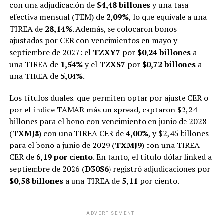
con una adjudicación de
$4,48 billones
y una tasa
efectiva mensual (TEM) de
2,09%
, lo que equivale a una
TIREA de
28,14%
. Además, se colocaron bonos
ajustados por CER con vencimientos en mayo y
septiembre de 2027: el
TZXY7
por
$0,24 billones
a
una TIREA de
1,54%
y el
TZXS7
por
$0,72 billones
a
una TIREA de
5,04%
.
Los títulos duales, que permiten optar por ajuste CER o
por el índice TAMAR más un spread, captaron $2,24
billones para el bono con vencimiento en junio de 2028
(
TXMJ8
) con una TIREA CER de
4,00%
, y $2,45 billones
para el bono a junio de 2029 (
TXMJ9
) con una TIREA
CER de
6,19 por ciento
. En tanto, el título dólar linked a
septiembre de 2026 (
D30S6
) registró adjudicaciones por
$0,58 billones
a una TIREA de
5,11
por ciento.
ADVERTISEMENT