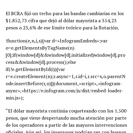
El BCRA fijó un techo para las bandas cambiarias en los
$1.852,73 cifra que dejó al dólar mayorista a 354,23
pesos o 23,6% de ese límite teórico para la flotación.
!function(e,n,i,s){var d=»InfogramEmbeds»;var
o=e.getElementsByTagName(n)
[0];if(window[d]&&window[d].initialized)window[d].pro
cess&&window[d].process();else
if(!e.getElementById(i)){var
r=e.createElement(n);r.async=1,r.id=i,r.src=s,o.parentN
ode.insertBefore(r,o)}}(document,»script»,»infogram-
async»,»https://e.infogram.com/js/dist/embed-loader-
min.js»);
“El dólar mayorista continúa coqueteando con los 1.500
pesos, que viene despertando mucha atención por parte
de los operadores a partir de las mayores intervenciones
oficiales. Aún así, los inversores podrían ver con buenos