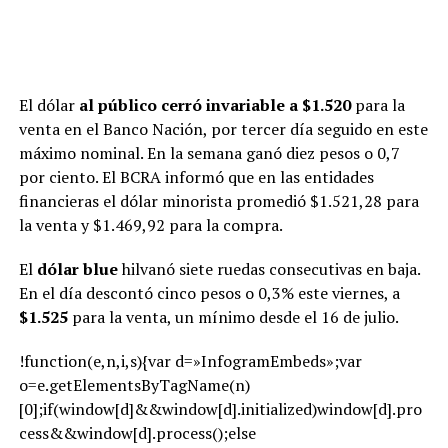
El dólar
al público cerró invariable a $1.520
para la
venta en el Banco Nación, por tercer día seguido en este
máximo nominal. En la semana ganó diez pesos o 0,7
por ciento. El BCRA informó que en las entidades
financieras el dólar minorista promedió $1.521,28 para
la venta y $1.469,92 para la compra.
El
dólar blue
hilvanó siete ruedas consecutivas en baja.
En el día descontó cinco pesos o 0,3% este viernes, a
$1.525
para la venta, un mínimo desde el 16 de julio.
!function(e,n,i,s){var d=»InfogramEmbeds»;var
o=e.getElementsByTagName(n)
[0];if(window[d]&&window[d].initialized)window[d].pro
cess&&window[d].process();else