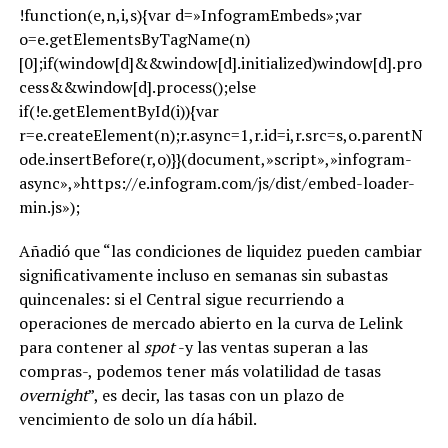
!function(e,n,i,s){var d=»InfogramEmbeds»;var
o=e.getElementsByTagName(n)
[0];if(window[d]&&window[d].initialized)window[d].pro
cess&&window[d].process();else
if(!e.getElementById(i)){var
r=e.createElement(n);r.async=1,r.id=i,r.src=s,o.parentN
ode.insertBefore(r,o)}}(document,»script»,»infogram-
async»,»https://e.infogram.com/js/dist/embed-loader-
min.js»);
Añadió que “las condiciones de liquidez pueden cambiar
significativamente incluso en semanas sin subastas
quincenales: si el Central sigue recurriendo a
operaciones de mercado abierto en la curva de Lelink
para contener al
spot
-y las ventas superan a las
compras-, podemos tener más volatilidad de tasas
overnight
”, es decir, las tasas con un plazo de
vencimiento de solo un día hábil.