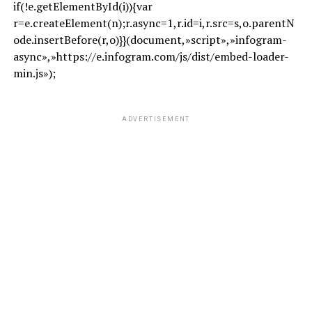
if(!e.getElementById(i)){var
r=e.createElement(n);r.async=1,r.id=i,r.src=s,o.parentN
ode.insertBefore(r,o)}}(document,»script»,»infogram-
async»,»https://e.infogram.com/js/dist/embed-loader-
min.js»);
ADVERTISEMENT