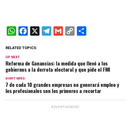
W
F
X
T
G
C
C
h
a
el
m
o
o
at
ce
e
ail
py
m
RELATED TOPICS:
s
b
gr
Li
p
UP NEXT
Reforma de Ganancias: la medida que llevó a los
A
o
a
n
ar
gobiernos a la derrota electoral y que pide el FMI
p
o
m
k
tir
DON'T MISS
7 de cada 10 grandes empresas no generará empleo y
p
k
los profesionales son los primeros a recortar
ADVERTISEMENT