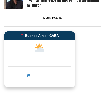
“Estuve embarazada dos veces escribiendo
mi libro”
MORE POSTS
Buenos Aires · CABA
--°C
Sensación térmica: --°C
Actualizar ahora
No se pudo cargar el clima