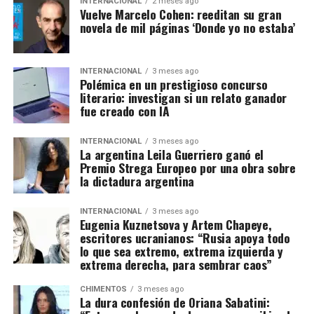
INTERNACIONAL
2 meses ago
Vuelve Marcelo Cohen: reeditan su gran
novela de mil páginas ‘Donde yo no estaba’
INTERNACIONAL
3 meses ago
Polémica en un prestigioso concurso
literario: investigan si un relato ganador
fue creado con IA
INTERNACIONAL
3 meses ago
La argentina Leila Guerriero ganó el
Premio Strega Europeo por una obra sobre
la dictadura argentina
INTERNACIONAL
3 meses ago
Eugenia Kuznetsova y Artem Chapeye,
escritores ucranianos: “Rusia apoya todo
lo que sea extremo, extrema izquierda y
extrema derecha, para sembrar caos”
CHIMENTOS
3 meses ago
La dura confesión de Oriana Sabatini: