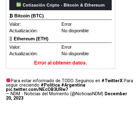
Cotización Cripto - Bitcoin & Ethereum
₿ Bitcoin (BTC)
Valor:
Error
Actualización:
No disponible
Ξ Ethereum (ETH)
Valor:
Error
Actualización:
No disponible
Error al obtener datos.
Para estar informado de TODO. Seguinos en
#TwitterX
Para
seguir creciendo
#Politica
#Argentina
pic.twitter.com/NEcOB3URw7
— NDM - Noticias del Momento (@NoticiasNDM)
December
20, 2023