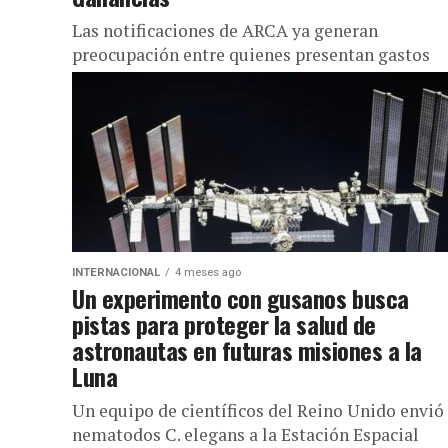
Las notificaciones de ARCA ya generan
preocupación entre quienes presentan gastos
deducibles inconsistentes o desproporcionados
una entrevista en Infobae a la Tarde, el abogado
tributarista...
INTERNACIONAL
4 meses ago
Un experimento con gusanos busca
pistas para proteger la salud de
astronautas en futuras misiones a la
Luna
Un equipo de científicos del Reino Unido envió
nematodos C. elegans a la Estación Espacial