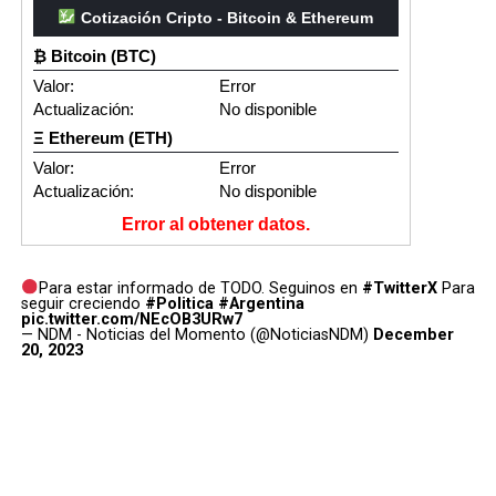
Cotización Cripto - Bitcoin & Ethereum
₿ Bitcoin (BTC)
Valor:
Error
Actualización:
No disponible
Ξ Ethereum (ETH)
Valor:
Error
Actualización:
No disponible
Error al obtener datos.
Para estar informado de TODO. Seguinos en
#TwitterX
Para
seguir creciendo
#Politica
#Argentina
pic.twitter.com/NEcOB3URw7
— NDM - Noticias del Momento (@NoticiasNDM)
December
20, 2023