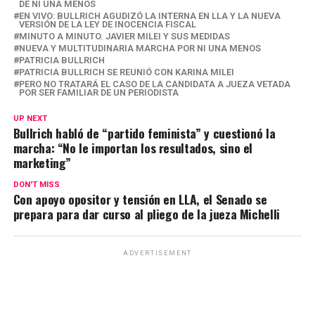
p
k
DE NI UNA MENOS
EN VIVO: BULLRICH AGUDIZÓ LA INTERNA EN LLA Y LA NUEVA
VERSIÓN DE LA LEY DE INOCENCIA FISCAL
MINUTO A MINUTO. JAVIER MILEI Y SUS MEDIDAS
NUEVA Y MULTITUDINARIA MARCHA POR NI UNA MENOS
PATRICIA BULLRICH
PATRICIA BULLRICH SE REUNIÓ CON KARINA MILEI
PERO NO TRATARÁ EL CASO DE LA CANDIDATA A JUEZA VETADA
POR SER FAMILIAR DE UN PERIODISTA
UP NEXT
Bullrich habló de “partido feminista” y cuestionó la
marcha: “No le importan los resultados, sino el
marketing”
DON'T MISS
Con apoyo opositor y tensión en LLA, el Senado se
prepara para dar curso al pliego de la jueza Michelli
ADVERTISEMENT