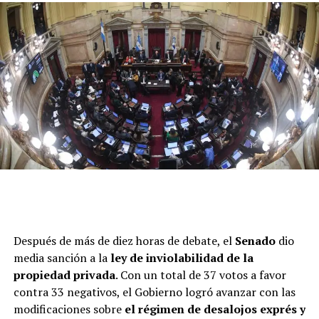
La exclusión de esos artículos provocó reproches y
pases de factura en el Gabinete de Milei y en el interior
Después de más de diez horas de debate, el
Senado
dio
de la bancada de LLA, que conduce
Patricia Bullrich
.
media sanción a la
ley de inviolabilidad de la
Además, durante el debate en el recinto, el senador
propiedad privada
. Con un total de 37 votos a favor
libertario
Joaquín Benegas Lynch
apuntó contra los
contra 33 negativos, el Gobierno logró avanzar con las
“tibios del medio”, a quienes acusó de haber actuado con
modificaciones sobre
el régimen de desalojos exprés y