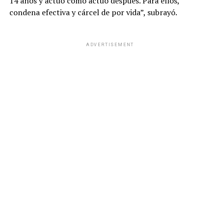
14 años y actuó como actuó después. Para ellos,
condena efectiva y cárcel de por vida”, subrayó.
ADVERTISEMENT