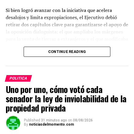
Si bien logró avanzar con la iniciativa que acelera
desalojos y limita expropiaciones, el Ejecutivo debió
retirar dos capítulos clave para garantizarse el apoyo de
la oposición dialoguista: el que ampliaba los márgenes
para la venta de tierras a extranjeros y el que modificaba
la ley de manejo del fuego, que facilita la venta de tierras
CONTINUE READING
productivas afectadas por incendios.
ADVERTISEMENT
POLITICA
Uno por uno, cómo votó cada
senador la ley de inviolabilidad de la
propiedad privada
Published
31 minutos ago
on
08/08/2026
By
noticiasdelmomento.com