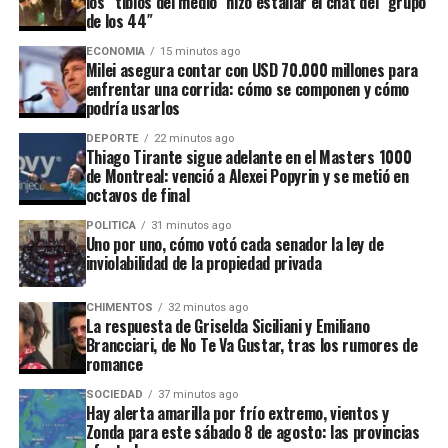
los “tibios del medio” hizo estallar el chat del “grupo
forjaron una estrecha relación con Victoria Villarruel
En las últimas horas, los senadores habían pedido una
de los 44″
desde que tomaron distancia del gobernador Claudio
solicitud excepcional por cuestiones de salud. Pese a que
Vidal, votaron en contra del proyecto de inviolabilidad
ECONOMIA
15 minutos ago
la vicepresidenta
Victoria Villarruel
las había
Milei asegura contar con USD 70.000 millones para
de la propiedad privada.
aprobado, ambas quedaron sujetas al voto del resto de
enfrentar una corrida: cómo se componen y cómo
podría usarlos
los miembros del Senado. Finalmente, se acordó que la
Las palabras de Benegas Lynch también enardecieron a
cuestión sea tratada por la Comisión de Asuntos
los radicales. Varios le transmitieron su malestar a
DEPORTE
22 minutos ago
Thiago Tirante sigue adelante en el Masters 1000
Constitucionales.
Bullrich. En tanto, Maximiliano Abad (UCR-Buenos
de Montreal: venció a Alexei Popyrin y se metió en
Aires) encaró al libertario en pleno recinto para
octavos de final
recriminarle sus críticas. “Tiene que haber un replanteo
POLITICA
31 minutos ago
ADVERTISEMENT
de parte del oficialismo en el trato con los 44. Si quieren
Uno por uno, cómo votó cada senador la ley de
inviolabilidad de la propiedad privada
seguir manteniendo esa mayoría, van a tener que usar
otra estrategia”, advirtió un senador de la UCR en
diálogo con este medio.
CHIMENTOS
32 minutos ago
La respuesta de Griselda Siciliani y Emiliano
Brancciari, de No Te Va Gustar, tras los rumores de
romance
ADVERTISEMENT
SOCIEDAD
37 minutos ago
Hay alerta amarilla por frío extremo, vientos y
En la previa a este encuentro con el colombiano, Milei
Zonda para este sábado 8 de agosto: las provincias
también mantuvo una reunión bilateral con el ministro