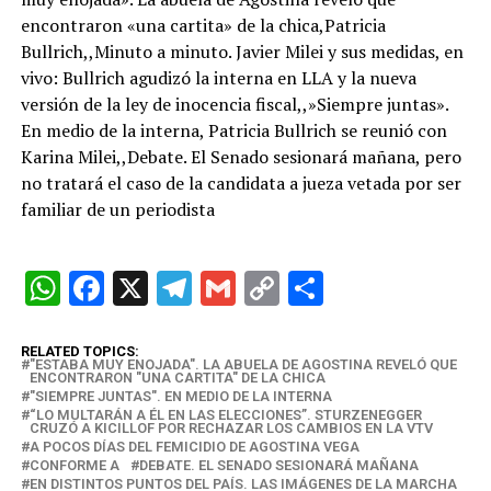
encontraron «una cartita» de la chica,Patricia
Bullrich,,Minuto a minuto. Javier Milei y sus medidas, en
vivo: Bullrich agudizó la interna en LLA y la nueva
versión de la ley de inocencia fiscal,,»Siempre juntas».
En medio de la interna, Patricia Bullrich se reunió con
Karina Milei,,Debate. El Senado sesionará mañana, pero
no tratará el caso de la candidata a jueza vetada por ser
familiar de un periodista
W
F
X
T
G
C
C
h
a
el
m
o
o
at
ce
e
ail
py
m
RELATED TOPICS:
"ESTABA MUY ENOJADA". LA ABUELA DE AGOSTINA REVELÓ QUE
ENCONTRARON "UNA CARTITA" DE LA CHICA
s
b
gr
Li
p
"SIEMPRE JUNTAS". EN MEDIO DE LA INTERNA
“LO MULTARÁN A ÉL EN LAS ELECCIONES”. STURZENEGGER
A
o
a
n
ar
CRUZÓ A KICILLOF POR RECHAZAR LOS CAMBIOS EN LA VTV
A POCOS DÍAS DEL FEMICIDIO DE AGOSTINA VEGA
p
o
m
k
tir
CONFORME A
DEBATE. EL SENADO SESIONARÁ MAÑANA
EN DISTINTOS PUNTOS DEL PAÍS. LAS IMÁGENES DE LA MARCHA