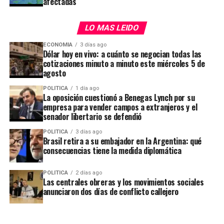
afectadas
de Relaciones Exteriores de Israel,
Gideon Sa’ar
.
LO MAS LEIDO
De ambos encuentros participaron la secretaria general
de la Presidencia,
Karina Milei
, y el canciller,
Pablo
ECONOMIA
3 días ago
Dólar hoy en vivo: a cuánto se negocian todas las
Quirno
, los únicos dos miembros de la comitiva
cotizaciones minuto a minuto este miércoles 5 de
presidencial que acompañó a Milei en el recorrido por
agosto
Ecuador y Colombia, que comenzó el miércoles por la
POLITICA
1 día ago
noche y concluirá en las próximas horas.
La oposición cuestionó a Benegas Lynch por su
empresa para vender campos a extranjeros y el
senador libertario se defendió
Javier y Karina Milei, Pablo Quirno y el canciller israelí
Gideon Sa’ ar
POLITICA
3 días ago
Más tarde, Milei recibirá el Doctorado Honoris Causa de
Brasil retira a su embajador en la Argentina: qué
Quiénes votaron a favor
consecuencias tiene la medida diplomática
la Universidad Santiago de Cali, en la sede de la Cámara
de Comercio de esa ciudad.
Maximiliano Abad (UCR – Buenos Aires).
POLITICA
2 días ago
Las centrales obreras y los movimientos sociales
anunciaron dos días de conflicto callejero
Bartolomé Esteban Abdala (La Libertad Avanza –
ADVERTISEMENT
San Luis).
Romina María Almeida (La Libertad Avanza – Entre
Durante su intervención en el recinto, Carambia salió a