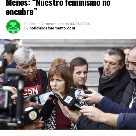
Menos: “Nuestro feminismo no
encubre”
Published
2 meses ago
on
03/06/2026
By
noticiasdelmomento.com