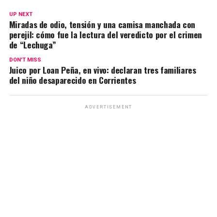
s
b
gr
Li
p
UP NEXT
A
o
a
n
ar
Miradas de odio, tensión y una camisa manchada con
perejil: cómo fue la lectura del veredicto por el crimen
p
o
m
k
tir
de “Lechuga”
p
k
DON'T MISS
Juico por Loan Peña, en vivo: declaran tres familiares
del niño desaparecido en Corrientes
ADVERTISEMENT