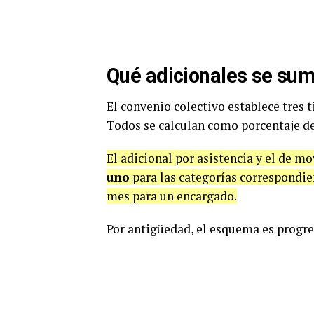
Qué adicionales se sum
El convenio colectivo establece tres t
Todos se calculan como porcentaje de
El adicional por asistencia y el de 
uno
para las categorías correspondie
mes para un encargado.
Por antigüedad, el esquema es progre