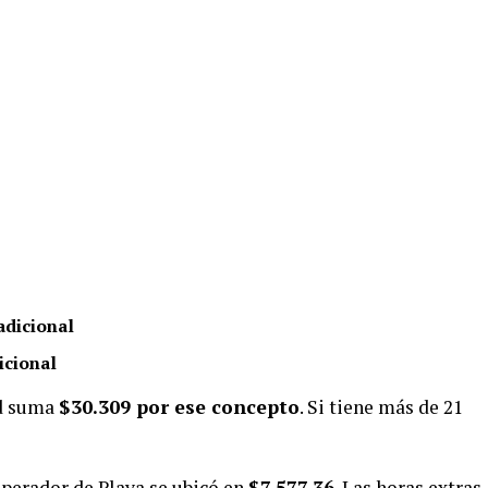
adicional
icional
ad suma
$30.309 por ese concepto
. Si tiene más de 21
 Operador de Playa se ubicó en
$7.577,36
. Las horas extras