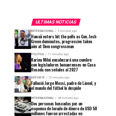
ULTIMAS NOTICIAS
INTERNACIONAL
5 minutos ago
Hawaii voters hit the polls as Gov. Josh
Green dominates, progressive takes
aim at Dem congressman
POLITICA
11 minutos ago
Karina Milei encabezará una cumbre
con legisladores bonaerenses en Casa
Rosada con señales al 2027
DEPORTE
27 minutos ago
Falleció Jorge Messi, padre de Lionel, y
el mundo del fútbol lo despide
INTERNACIONAL
28 minutos ago
Dos personas buscadas por un
esquema de lavado de dinero de USD 50
millones fueron arrestadas en