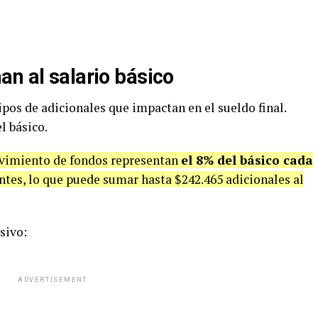
an al salario básico
ipos de adicionales que impactan en el sueldo final.
l básico.
movimiento de fondos representan
el 8% del básico cada
ntes, lo que puede sumar hasta $242.465 adicionales al
sivo:
ADVERTISEMENT