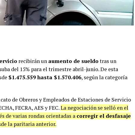
ervicio
recibirán un
aumento de sueldo
tras un
suba del 15% para el trimestre abril-junio. De esta
esde
$1.475.559 hasta $1.570.406
, según la categoría
icato de Obreros y Empleados de Estaciones de Servicio
CECHA, FECRA, AES y FEC.
La negociación se selló en el
s de varias rondas orientadas a
corregir el desfasaje
e la paritaria anterior.