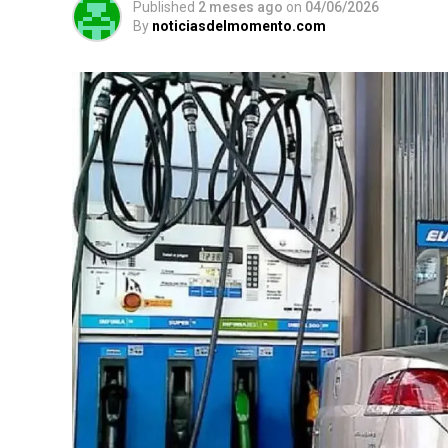
Published
2 meses ago
on
04/06/2026
By
noticiasdelmomento.com