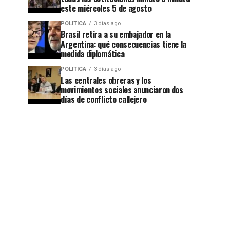
este miércoles 5 de agosto
POLITICA
3 días ago
Brasil retira a su embajador en la
Argentina: qué consecuencias tiene la
medida diplomática
POLITICA
3 días ago
Las centrales obreras y los
movimientos sociales anunciaron dos
días de conflicto callejero