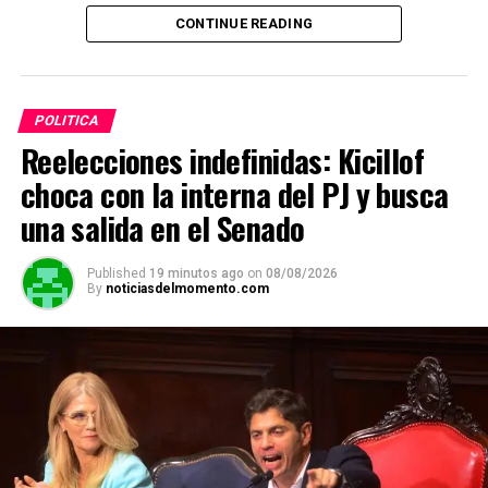
W
F
X
T
G
C
C
CONTINUE READING
h
a
el
m
o
o
at
ce
e
ail
py
m
s
b
gr
Li
p
POLITICA
A
o
a
n
ar
Reelecciones indefinidas: Kicillof
p
o
m
k
tir
choca con la interna del PJ y busca
p
k
una salida en el Senado
Published
19 minutos ago
on
08/08/2026
By
noticiasdelmomento.com