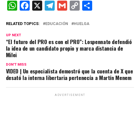
W
F
X
T
G
C
C
h
a
el
m
o
o
at
ce
e
ail
py
m
RELATED TOPICS:
EDUCACIÓN
HUELGA
s
b
gr
Li
p
UP NEXT
“El futuro del PRO es con el PRO”: Lospennato defendió
A
o
a
n
ar
la idea de un candidato propio y marca distancia de
p
o
m
k
tir
Milei
p
k
DON'T MISS
VIDEO | Un especialista demostró que la cuenta de X que
desató la interna libertaria pertenecía a Martín Menem
ADVERTISEMENT