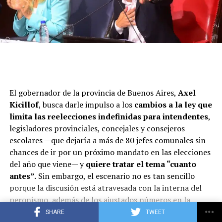
El gobernador de la provincia de Buenos Aires,
Axel
Kicillof
, busca darle impulso a los
cambios a la ley que
limita las reelecciones indefinidas para intendentes
,
legisladores provinciales, concejales y consejeros
escolares —que dejaría a más de 80 jefes comunales sin
chances de ir por un próximo mandato en las elecciones
del año que viene— y
quiere tratar el tema “cuanto
antes”.
Sin embargo, el escenario no es tan sencillo
porque la discusión está atravesada con la interna del
peronismo, además de los ajustados números en la
Legislatura bonaerense. En los últimos días hubo señales
SHARE
TWEET