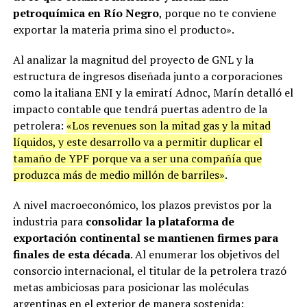
petroquímica en Río Negro
, porque no te conviene
exportar la materia prima sino el producto».
Al analizar la magnitud del proyecto de GNL y la
estructura de ingresos diseñada junto a corporaciones
como la italiana ENI y la emiratí Adnoc, Marín detalló el
impacto contable que tendrá puertas adentro de la
petrolera:
«Los revenues son la mitad gas y la mitad
líquidos, y este desarrollo va a permitir duplicar el
tamaño de YPF porque va a ser una compañía que
produzca más de medio millón de barriles»
.
A nivel macroeconómico, los plazos previstos por la
industria para
consolidar la plataforma de
exportación continental se mantienen firmes para
finales de esta década
. Al enumerar los objetivos del
consorcio internacional, el titular de la petrolera trazó
metas ambiciosas para posicionar las moléculas
argentinas en el exterior de manera sostenida: