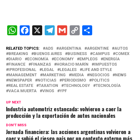
W
F
X
T
G
C
C
h
a
el
m
o
o
at
ce
e
ail
py
m
RELATED TOPICS:
ADS
ARGENTINA
ARGENTINE
AUTOS
BREAKING
BUENOS AIRES
BUSINESS
CAMPUS
COMEX
s
b
gr
Li
p
DIARIO
ECONOMÍA
ECONOMY
EMPLEOS
ENERGÍA
FINANCE
FINANZAS
HORACIO MARÍN
IMPUESTOS
A
o
a
n
ar
IPROFESIONAL
LEGAL
LEGALES
LIFE AND STYLE
MANAGEMENT
MARKETING
MEDIA
NEGOCIOS
NEWS
p
o
m
k
tir
NEWSPAPER
NOTICIAS
PERIODISMO
POLITICS
REAL ESTATE
TAXATION
TECHNOLOGY
TECNOLOGÍA
p
k
VACA MUERTA
VINOS
YPF
UP NEXT
Industria automotriz estancada: volvieron a caer la
producción y la exportación de autos nacionales
DON'T MISS
Jornada financiera: las acciones argentinas volvieron a
caer y subió el riesgo país por un contexto externo más