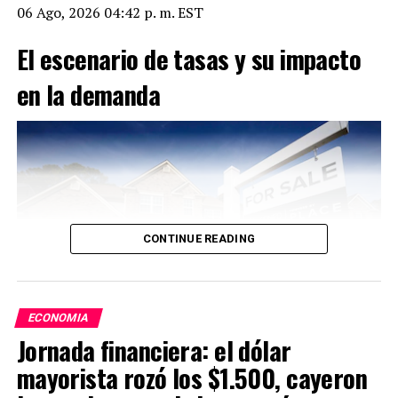
06 Ago, 2026 04:42 p. m. EST
El escenario de tasas y su impacto
en la demanda
CONTINUE READING
ECONOMIA
Jornada financiera: el dólar
mayorista rozó los $1.500, cayeron
Un préstamo hipotecario de USD 300.000 a 30 años