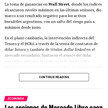
La toma de ganancias en
Wall Street
, donde los índices
alcanzaron niveles máximos en las últimas sesiones, dio
marco a un resultado negativo para los activos
bursátiles argentinos, con un salto del riesgo país a
máximos desde junio.
En el plano cambiario, la intervención indirecta del
Tesoro y el BCRA a través de la venta de contratos de
dólar futuro y también de títulos
dollar linked
en el
El rendimiento del bono del Tesoro a 10 años y la política
mercado secundario, limitaron el avance del dólar
monetaria de la Reserva Federal condicionan la evolución
mayorista, que tocó la resistencia de los $1.500 y
de las tasas hipotecarias (AP foto/Andrew Harnik)
finalizó en un récord nominal. Incluso la semana pasada
fue el Tesoro el que intervino con ventas puntuales en
CONTINUE READING
el mercado
spot
con la intención de fijar un hito para el
for sale,homes,housing,mortgage rates,new
movimiento del dólar.
contruction
ECONOMIA
ADVERTISEMENT
Las acciones de Mercado Libre caen