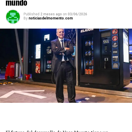
mundo
Published
2 meses ago
on
03/06/2026
By
noticiasdelmomento.com