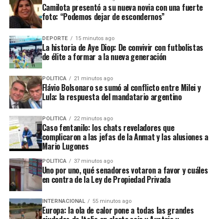
paso de superar los 1.500 pesos por unidad. Con solo
Camilota presentó a su nueva novia con una fuerte
facturación y crecimiento de usuarios, su margen
foto: “Podemos dejar de escondernos”
una rueda por delante para terminar esta semana el
de ganancia operativa (EBIT) se redujo por debajo
tipo de cambio mayorista acumula una suba de 14,50
de las previsiones de Wall Street: cayó al 6,7%
pesos, muy por encima de la baja de 12 pesos registrada
DEPORTE
15 minutos ago
(frente al 12,2% registrado en el mismo trimestre
La historia de Aye Diop: De convivir con futbolistas
en la semana anterior”, detalló
Gustavo Quintana
,
del año anterior). El resultado operativo total bajó
de élite a formar a la nueva generación
agente de PR Corredores de Cambio.
un 17% interanual hasta los USD 683 millones. A
los inversores de corto plazo les preocupa la
POLITICA
21 minutos ago
Flávio Bolsonaro se sumó al conflicto entre Milei y
menor rentabilidad relativa respecto a periodos
Lula: la respuesta del mandatario argentino
ADVERTISEMENT
anteriores.
Estrategia de inversión agresiva a largo plazo:
POLITICA
22 minutos ago
Caso fentanilo: los chats reveladores que
La dirección de la compañía ha priorizado
complicaron a las jefas de la Anmat y las alusiones a
deliberadamente reinvertir en el ecosistema antes
Mario Lugones
que optimizar los márgenes de corto plazo.
POLITICA
37 minutos ago
Destacan desembolsos masivos en:
Uno por uno, qué senadores votaron a favor y cuáles
en contra de la Ley de Propiedad Privada
Infraestructura logística (envíos más
rápidos y subvencionados). La rápida
INTERNACIONAL
55 minutos ago
expansión de la cartera de tarjetas de
Europa: la ola de calor pone a todas las grandes
crédito exigió un mayor nivel de previsiones