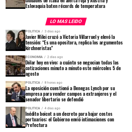
ciudades de Italia en alerta roja y Austria y
Eslovaquia baten récords de temperatura
contables.
Desarrollo tecnológico e inteligencia
LO MAS LEIDO
artificial de más de USD 80 millones para
acelerar la productividad y optimizar la
POLITICA
3 días ago
Javier Milei cruzó a Victoria Villarruel y elevó la
plataforma.
tensión: “Es una opositora, replica los argumentos
kirchneristas”
Captación de clientes y fidelización en sus
mercados principales (Brasil y México).
ECONOMIA
2 días ago
Dólar hoy en vivo: a cuánto se negocian todas las
cotizaciones minuto a minuto este miércoles 5 de
Crecimiento de la cartera de crédito (Mercado
agosto
Pago):
La expansión de las tarjetas de crédito y
Nicolás Merino
, operador de ABC Mercado de Cambios,
POLITICA
8 horas ago
préstamos requiere realizar provisiones contables
afirmó que “en el último tramo de la jornada logró
La oposición cuestionó a Benegas Lynch por su
por incobrabilidad desde el momento en que se
quebrar el equilibrio y avanzar levemente hasta un
empresa para vender campos a extranjeros y el
emiten. Esto genera una presión temporal explícita
senador libertario se defendió
máximo de
$1.500, nivel que volvió a actuar como
sobre los márgenes operativos.
resistencia
y contuvo la suba, para finalmente cerrar en
POLITICA
4 días ago
Inédito boicot a un decreto para bajar costos
$1.499,50. Todo indica que esta zona se ha convertido
Presión competitiva e incertidumbre
portuarios: el Gobierno envió intimaciones con
en una fuerte resistencia, dificultando por el momento
macroeconómica:
La creciente competencia con
Prefectura
una consolidación por encima de ese nivel”.
actores globales del
e-commerce
en América