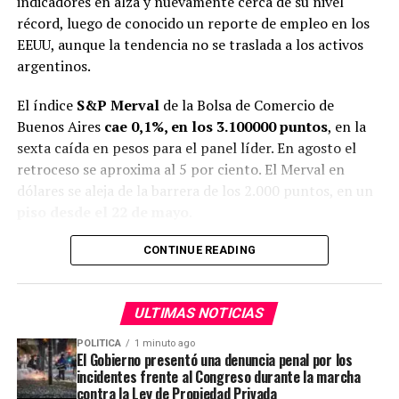
indicadores en alza y nuevamente cerca de su nivel
El proyecto asume que estabilizar los precios es un acto
récord, luego de conocido un reporte de empleo en los
puramente técnico y aséptico. Sin embargo, desarrollos
EEUU, aunque la tendencia no se traslada a los activos
recientes en la frontera del
mainstream
económico
argentinos.
(ver Lorenzoni y Werning (2023); Afrouzi, Halac, Rogoff
El índice
S&P Merval
de la Bolsa de Comercio de
y Yared (2024, 2026) o Ravenna y Walsh (2025)),
Buenos Aires
cae 0,1%, en los 3.100000 puntos
, en la
demuestran formalmente que
la política monetaria es,
sexta caída en pesos para el panel líder. En agosto el
por definición, una política distributiva
.
retroceso se aproxima al 5 por ciento. El Merval en
Por ejemplo, aun cuando Afrouzi, Halac, Rogoff y Yared
dólares se aleja de la barrera de los 2.000 puntos, en un
(2026) defienden firmemente la independencia del
piso desde el 22 de mayo
.
Banco Central y la fijación de compromisos
inflacionarios, su trabajo demuestra que una autoridad
CONTINUE READING
monetaria capaz de comprometerse con la estabilidad
ADVERTISEMENT
de precios mantiene la inflación baja, pero acepta que la
ULTIMAS NOTICIAS
participación salarial y el producto queden
permanentemente en un nivel inferior.
No es un costo
POLITICA
1 minuto ago
El Gobierno presentó una denuncia penal por los
de transición que se disipa: es una propiedad de la
incidentes frente al Congreso durante la marcha
estabilidad.
Menor inflación de equilibrio se
contra la Ley de Propiedad Privada