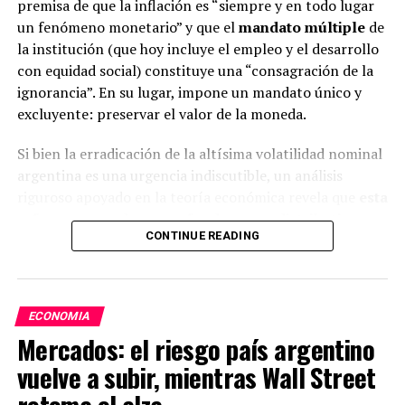
premisa de que la inflación es “siempre y en todo lugar
un fenómeno monetario” y que el
mandato múltiple
de
la institución (que hoy incluye el empleo y el desarrollo
ADVERTISEMENT
con equidad social) constituye una “consagración de la
ignorancia”. En su lugar, impone un mandato único y
excluyente: preservar el valor de la moneda.
Si bien la erradicación de la altísima volatilidad nominal
argentina es una urgencia indiscutible, un análisis
riguroso apoyado en la teoría económica revela que
esta
reforma esconde un profundo sesgo distributivo:
CONTINUE READING
promete estabilidad, pero a costa de
institucionalizar la anemia del crecimiento, la caída
del salario real y del empleo, fundamentalmente
para los sectores de menores ingresos
.
ECONOMIA
Mercados: el riesgo país argentino
vuelve a subir, mientras Wall Street
ADVERTISEMENT
retoma el alza