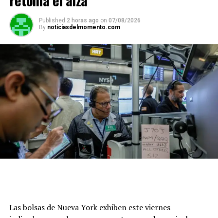
Published
2 horas ago
on
07/08/2026
By
noticiasdelmomento.com
W
F
X
T
G
C
C
h
a
el
m
o
o
at
ce
e
ail
py
m
s
b
gr
Li
p
A
o
a
n
ar
p
o
m
k
tir
p
k
Las bolsas de Nueva York exhiben este viernes