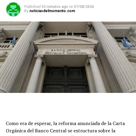
servicios de practicaje y pilotaje
Published
52 minutos ago
on
07/08/2026
By
noticiasdelmomento.com
La disminución en un 20% de las tarifas vigentes
para el servicio de practicaje o pilotaje
Según los datos del Ministerio de Desregulación, el
Como era de esperar, la reforma anunciada de la Carta
practicaje argentino se encuentra entre los más caros del
Orgánica del Banco Central se estructura sobre la
mundo. EFE/ STR