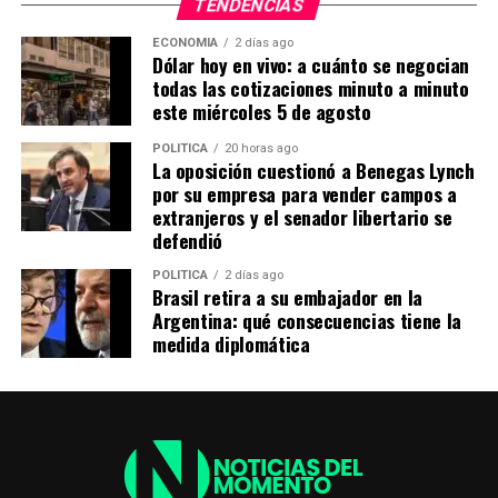
TENDENCIAS
reforma de 2012, ni se modifica ahora.
ECONOMIA
2 días ago
Dólar hoy en vivo: a cuánto se negocian
todas las cotizaciones minuto a minuto
ADVERTISEMENT
este miércoles 5 de agosto
POLITICA
20 horas ago
La oposición cuestionó a Benegas Lynch
por su empresa para vender campos a
extranjeros y el senador libertario se
defendió
POLITICA
2 días ago
Brasil retira a su embajador en la
Argentina: qué consecuencias tiene la
medida diplomática