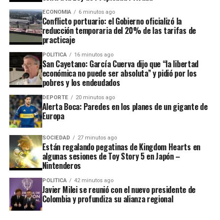
corresponde con menor participación salarial de
equilibrio y con márgenes de ganancia más altos.
ECONOMIA
6 minutos ago
Conflicto portuario: el Gobierno oficializó la
reducción temporaria del 20% de las tarifas de
Al prohibirle por ley al BCRA considerar el empleo o la
practicaje
equidad, la nueva Carta Orgánica no está despolitizando
POLITICA
16 minutos ago
la moneda;
está decidiendo legalmente que el costo
San Cayetano: García Cuerva dijo que “la libertad
del ajuste recaiga siempre sobre los trabajadores.
económica no puede ser absoluta” y pidió por los
pobres y los endeudados
DEPORTE
20 minutos ago
ADVERTISEMENT
Alerta Boca: Paredes en los planes de un gigante de
Europa
SOCIEDAD
27 minutos ago
Están regalando pegatinas de Kingdom Hearts en
algunas sesiones de Toy Story 5 en Japón –
Nintenderos
POLITICA
42 minutos ago
Los bonos soberanos en dólares -Bonares y Globales-
Javier Milei se reunió con el nuevo presidente de
registran números mixtos, mientras que el
riesgo país
Colombia y profundiza su alianza regional
de JP Morgan aumenta en 13 unidades para la
Argentina, en los
450 puntos
básicos, un máximo desde