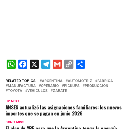
W
F
X
T
G
C
C
h
a
el
m
o
o
at
ce
e
ail
py
m
RELATED TOPICS:
ARGENTINA
AUTOMOTRIZ
FÁBRICA
MANUFACTURA
OPERARIO
PICKUPS
PRODUCCIÓN
s
b
gr
Li
p
TOYOTA
VEHÍCULOS
ZARATE
A
o
a
n
ar
UP NEXT
ANSES actualizó las asignaciones familiares: los nuevos
p
o
m
k
tir
importes que se pagan en junio 2026
p
k
DON'T MISS
El plan de YPF para que la Argentina tenga la energía