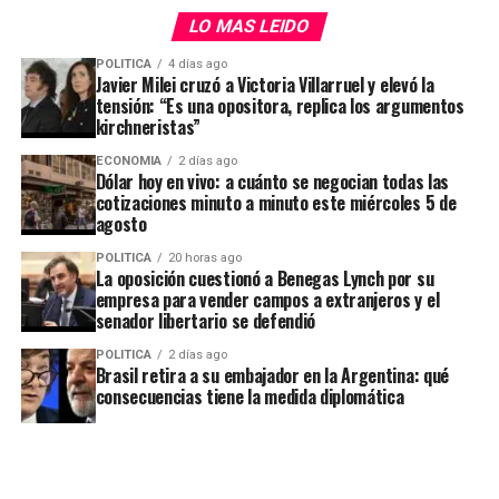
el 10 de junio.
LO MAS LEIDO
POLITICA
4 días ago
Javier Milei cruzó a Victoria Villarruel y elevó la
tensión: “Es una opositora, replica los argumentos
kirchneristas”
ECONOMIA
2 días ago
Dólar hoy en vivo: a cuánto se negocian todas las
cotizaciones minuto a minuto este miércoles 5 de
agosto
POLITICA
20 horas ago
La oposición cuestionó a Benegas Lynch por su
empresa para vender campos a extranjeros y el
La objeción inmediata es que la inflación también castiga
senador libertario se defendió
a los trabajadores, fundamentalmente a aquellos de
POLITICA
2 días ago
menores ingresos (Ravenna y Walsh (2025)). Es cierta y
Brasil retira a su embajador en la Argentina: qué
está documentada. En un trabajo reciente, Afrouzi,
consecuencias tiene la medida diplomática
Blanco, Drenik y Hurst (2026) muestran que los salarios
reales se licúan y que recomponerlos depende de la
capacidad de cambiar de empleo, que no todos tienen.
Pero también muestra que el costo de la estabilización