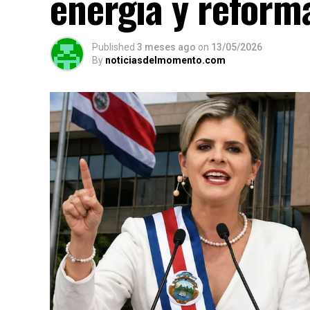
energía y reform
Published
3 meses ago
on
13/05/2026
By
noticiasdelmomento.com