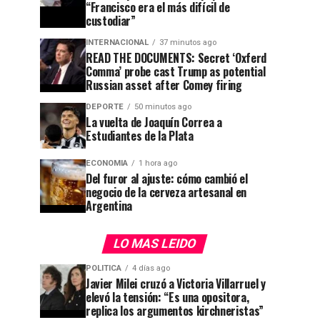
“Francisco era el más difícil de
custodiar”
INTERNACIONAL
37 minutos ago
READ THE DOCUMENTS: Secret ‘Oxferd
Comma’ probe cast Trump as potential
Russian asset after Comey firing
DEPORTE
50 minutos ago
La vuelta de Joaquín Correa a
Estudiantes de la Plata
ECONOMIA
1 hora ago
Del furor al ajuste: cómo cambió el
negocio de la cerveza artesanal en
Argentina
LO MAS LEIDO
POLITICA
4 días ago
Javier Milei cruzó a Victoria Villarruel y
elevó la tensión: “Es una opositora,
replica los argumentos kirchneristas”