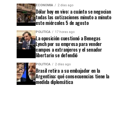
ECONOMIA
2 días ago
Dólar hoy en vivo: a cuánto se negocian
todas las cotizaciones minuto a minuto
este miércoles 5 de agosto
POLITICA
17 horas ago
La oposición cuestionó a Benegas
Lynch por su empresa para vender
campos a extranjeros y el senador
libertario se defendió
POLITICA
2 días ago
Brasil retira a su embajador en la
Argentina: qué consecuencias tiene la
medida diplomática