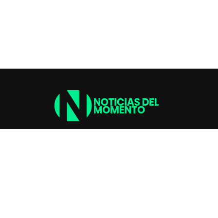
Copyright © 2026 NDM - Noticias del Momento | #Noticias #Chimentos
#Política #Fútbol #Economía #Sociedad