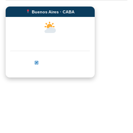
Buenos Aires · CABA
--°C
Sensación térmica: --°C
Actualizar ahora
No se pudo cargar el clima